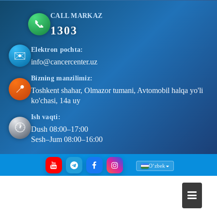
CALL MARKAZ
📞
1303
Elektron pochta:
✉️
info@cancercenter.uz
Bizning manzilimiz:
📍
Toshkent shahar, Olmazor tumani, Avtomobil halqa yo'li
ko'chasi, 14a uy
Ish vaqti:
🕐
Dush 08:00–17:00
Sesh–Jum 08:00–16:00
Skip
Oʻzbek
to
content