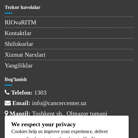
Tezkor havolalar
RIOvaRITM
Kontaktlar
Shifokorlar
Xizmat Narxlari
Yangiliklar
Bog’lanish
Telefon:
1303
Email:
info@cancercenter.uz
Manzil:
Toshkent sh., Olmazor tumani
We respect your privacy
Ish vaqti
Cookies help us improve your experience, deliver