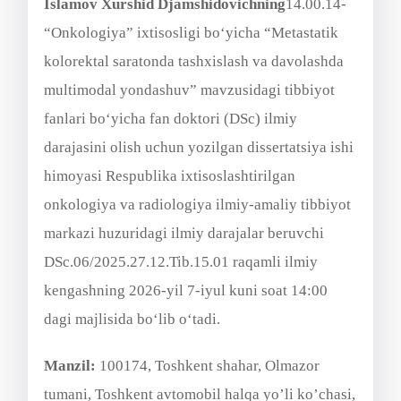
Islamov Xurshid Djamshidovichning
14.00.14-
“Onkologiya” ixtisosligi bo‘yicha “Metastatik
kolorektal saratonda tashxislash va davolashda
multimodal yondashuv” mavzusidagi tibbiyot
fanlari bo‘yicha fan doktori (DSc) ilmiy
darajasini olish uchun yozilgan dissertatsiya ishi
himoyasi Respublika ixtisoslashtirilgan
onkologiya va radiologiya ilmiy-amaliy tibbiyot
markazi huzuridagi ilmiy darajalar beruvchi
DSc.06/2025.27.12.Tib.15.01 raqamli ilmiy
kengashning 2026-yil 7-iyul kuni soat 14:00
dagi majlisida bo‘lib o‘tadi.
Manzil:
100174, Toshkent shahar, Olmazor
tumani, Toshkent avtomobil halqa yoʼli ko’chasi,