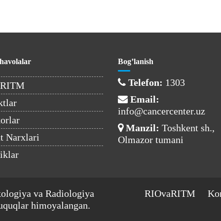
havolalar
Bog’lanish
Telefon:
1303
aRITM
Email:
tlar
info@cancercenter.uz
orlar
Manzil:
Toshkent sh.,
 Narxlari
Olmazor tumani
iklar
kologiya va Radiologiya
RIOvaRITM
Kon
uquqlar himoyalangan.