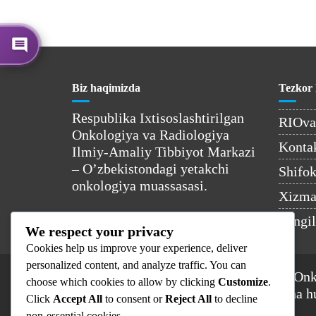
Biz haqimizda
Tezkor 
Respublika Ixtisoslashtirilgan
RIOv
Onkologiya va Radiologiya
Kontak
Ilmiy-Amaliy Tibbiyot Markazi
– O’zbekistondagi yetakchi
Shifok
onkologiya muassasasi.
Xizmat
Yangil
We respect your privacy
Cookies help us improve your experience, deliver
personalized content, and analyze traffic. You can
© 2025 Respublika Ixtisoslashtirilgan On
choose which cookies to allow by clicking
Customize
.
Ilmiy-Amaliy Tibbiyot Markazi. Barcha h
Click
Accept All
to consent or
Reject All
to decline
non-essential cookies.