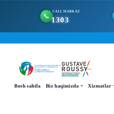
CALL MARKAZ
📞
1303
Skip
to
content
Bosh sahifa
Biz haqimizda
Xizmatlar