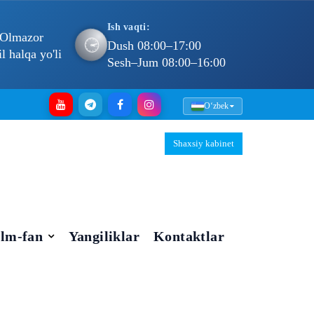
Ish vaqti:
 Olmazor
🕐
Dush 08:00–17:00
 halqa yo'li
Sesh–Jum 08:00–16:00
Oʻzbek
Shaxsiy kabinet
Ilm-fan
Yangiliklar
Kontaktlar