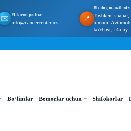
Bizning manzilimiz:
Elektron pochta:
Toshkent shahar,
📍
✉️
info@cancercenter.uz
tumani, Avtomobil
ko'chasi, 14a uy
Bo‘limlar
Bemorlar uchun
Shifokorlar