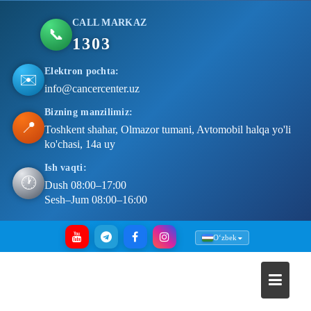
CALL MARKAZ
📞
1303
Elektron pochta:
✉️
info@cancercenter.uz
Bizning manzilimiz:
📍
Toshkent shahar, Olmazor tumani, Avtomobil halqa yo'li
ko'chasi, 14a uy
Ish vaqti:
🕐
Dush 08:00–17:00
Sesh–Jum 08:00–16:00
Skip
Oʻzbek
to
content