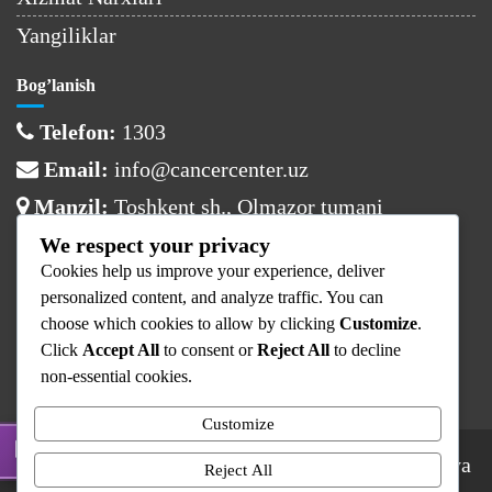
Yangiliklar
Bog’lanish
Telefon:
1303
Email:
info@cancercenter.uz
Manzil:
Toshkent sh., Olmazor tumani
We respect your privacy
Ish vaqti
Cookies help us improve your experience, deliver
Dushanba:
08:00 – 17:00
personalized content, and analyze traffic. You can
choose which cookies to allow by clicking
Customize
.
Sesh – Juma:
08:00 – 16:00
Click
Accept All
to consent or
Reject All
to decline
Shanba – Yaksh:
Dam olish
non-essential cookies.
Customize
© 2025 Respublika Ixtisoslashtirilgan Onkologiya
Reject All
va Radiologiya Ilmiy-Amaliy Tibbiyot Markazi.