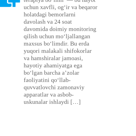
uchun xavfli, og‘ir va beqaror
holatdagi bemorlarni
davolash va 24 soat
davomida doimiy monitoring
qilish uchun mo‘ljallangan
maxsus bo‘limdir. Bu erda
yuqori malakali shifokorlar
va hamshiralar jamoasi,
hayotiy ahamiyatga ega
bo‘lgan barcha a’zolar
faoliyatini qo‘llab-
quvvatlovchi zamonaviy
apparatlar va asbob-
uskunalar ishlaydi […]