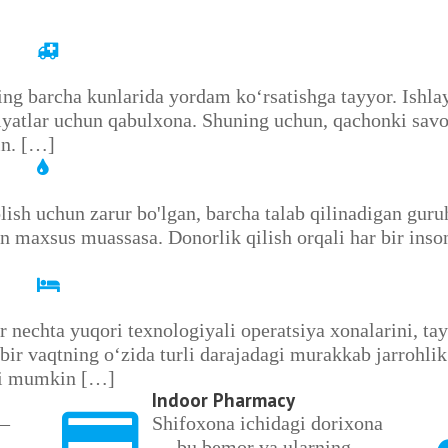
ing barcha kunlarida yordam ko‘rsatishga tayyor. Ishla
ziyatlar uchun qabulxona. Shuning uchun, qachonki savo
in. […]
sh uchun zarur bo'lgan, barcha talab qilinadigan guruh
n maxsus muassasa. Donorlik qilish orqali har bir inso
 nechta yuqori texnologiyali operatsiya xonalarini, tay
ir vaqtning o‘zida turli darajadagi murakkab jarrohlik
shi mumkin […]
Indoor Pharmacy
 —
Shifoxona ichidagi dorixona
— bu bemor va ularning