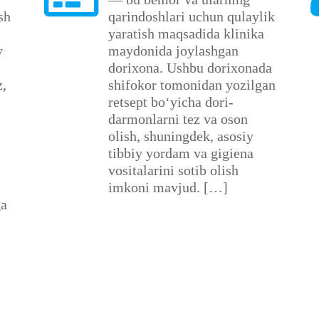
sh
qarindoshlari uchun qulaylik
yaratish maqsadida klinika
v
maydonida joylashgan
dorixona. Ushbu dorixonada
z,
shifokor tomonidan yozilgan
retsept bo‘yicha dori-
darmonlarni tez va oson
olish, shuningdek, asosiy
tibbiy yordam va gigiena
vositalarini sotib olish
imkoni mavjud. […]
ga