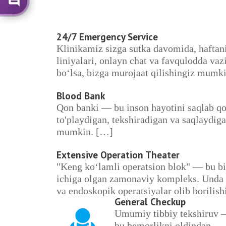
24/7 Emergency Service
Klinikamiz sizga sutka davomida, haftan
liniyalari, onlayn chat va favqulodda va
bo‘lsa, bizga murojaat qilishingiz mumk
Blood Bank
Qon banki — bu inson hayotini saqlab qoli
to'playdigan, tekshiradigan va saqlaydiga
mumkin. […]
Extensive Operation Theater
"Keng ko‘lamli operatsion blok" — bu bir
ichiga olgan zamonaviy kompleks. Unda b
va endoskopik operatsiyalar olib borili
General Checkup
Umumiy tibbiy tekshiruv
bu bemorlikni oldindan