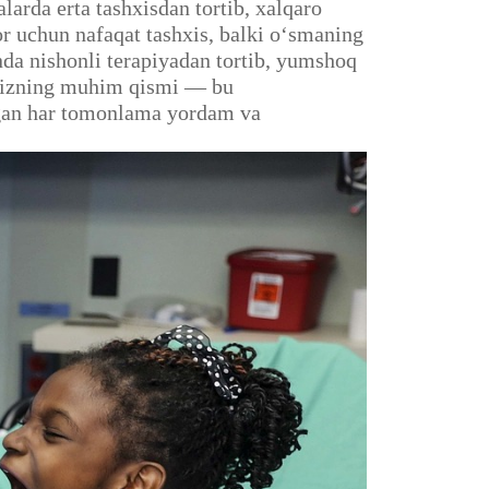
larda erta tashxisdan tortib, xalqaro
or uchun nafaqat tashxis, balki o‘smaning
unda nishonli terapiyadan tortib, yumshoq
famizning muhim qismi — bu
digan har tomonlama yordam va