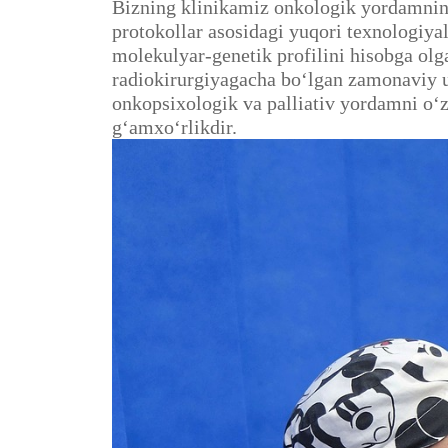
Bizning klinikamiz onkologik yordamning t
protokollar asosidagi yuqori texnologiya
molekulyar-genetik profilini hisobga olga
radiokirurgiyagacha bo‘lgan zamonaviy u
onkopsixologik va palliativ yordamni o‘
g‘amxo‘rlikdir.