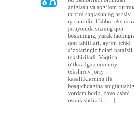
aniglash va sog‘lom turmu
tarzini saqlashning asosiy
qadamidir. Ushbu tekshiru
jarayonida sizning qon
bosimingiz, yurak faolingi
qon tahlillari, ayrim ichki
a’zolaringiz holati batafsil
tekshiriladi. Vaqtida
o‘tkazilgan umumiy
tekshiruv joriy
kasalliklarning ilk
bosqichdagina aniglanishi
yordam berib, davolashni
osonlashtiradi. […]