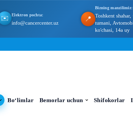
Bizning manzilimiz:
Elektron pochta:
Toshkent shahar,
✉️
📍
info@cancercenter.uz
tumani, Avtomobil
ko'chasi, 14a uy
Bo‘limlar
Bemorlar uchun
Shifokorlar