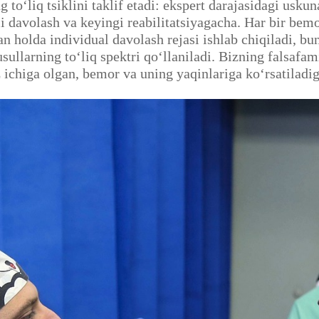
o‘liq tsiklini taklif etadi: ekspert darajasidagi uskuna
li davolash va keyingi reabilitatsiyagacha. Har bir bem
n holda individual davolash rejasi ishlab chiqiladi, b
sullarning to‘liq spektri qo‘llaniladi. Bizning falsa
z ichiga olgan, bemor va uning yaqinlariga ko‘rsatila