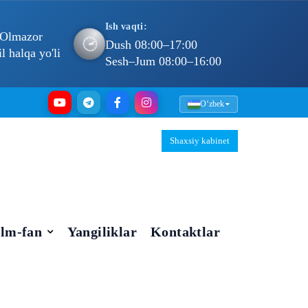
Ish vaqti:
 Olmazor
🕐
Dush 08:00–17:00
 halqa yo'li
Sesh–Jum 08:00–16:00
Oʻzbek
Shaxsiy kabinet
Ilm-fan
Yangiliklar
Kontaktlar