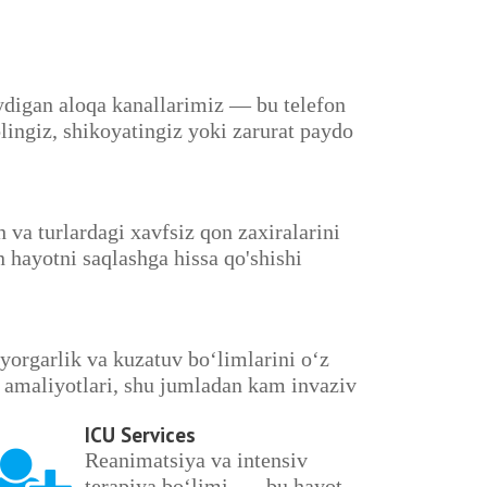
ydigan aloqa kanallarimiz — bu telefon
lingiz, shikoyatingiz yoki zarurat paydo
 va turlardagi xavfsiz qon zaxiralarini
n hayotni saqlashga hissa qo'shishi
yorgarlik va kuzatuv bo‘limlarini o‘z
 amaliyotlari, shu jumladan kam invaziv
ICU Services
Reanimatsiya va intensiv
terapiya bo‘limi — bu hayot