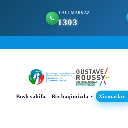
CALL MARKAZ
📞
1303
Skip
to
content
Bosh sahifa
Biz haqimizda
Xizmatlar