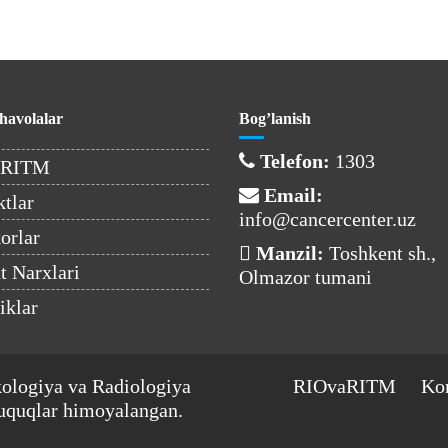
havolalar
Bog’lanish
Telefon:
1303
aRITM
Email:
tlar
info@cancercenter.uz
orlar
Manzil:
Toshkent sh.,
 Narxlari
Olmazor tumani
iklar
kologiya va Radiologiya
RIOvaRITM
Kon
uquqlar himoyalangan.