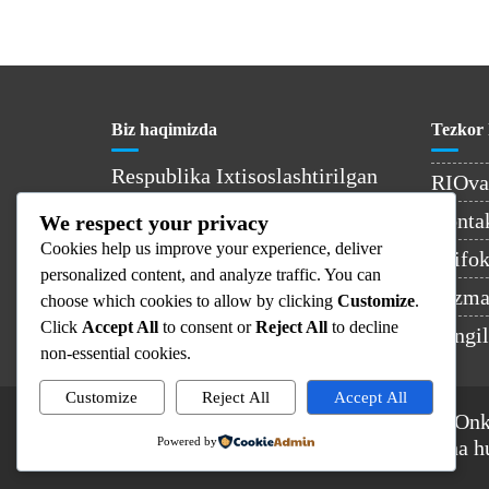
Biz haqimizda
Tezkor 
Respublika Ixtisoslashtirilgan
RIOv
Onkologiya va Radiologiya
Kontak
We respect your privacy
Ilmiy-Amaliy Tibbiyot Markazi
Cookies help us improve your experience, deliver
– O’zbekistondagi yetakchi
Shifok
personalized content, and analyze traffic. You can
onkologiya muassasasi.
Xizmat
choose which cookies to allow by clicking
Customize
.
Click
Accept All
to consent or
Reject All
to decline
Yangil
non-essential cookies.
Customize
Reject All
Accept All
© 2025 Respublika Ixtisoslashtirilgan On
Powered by
Ilmiy-Amaliy Tibbiyot Markazi. Barcha h