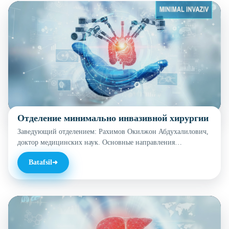
Отделение минимально инвазивной хирургии
Заведующий отделением: Рахимов Окилжон Абдухалилович,
доктор медицинских наук. Основные направления
деятельности: Отделение специализируется на диагностике и
Batafsil
лечении доброкачественных и злокачественных заболеваний
органов брюшной полости и малого таза с использованием
современных минимально инвазивных методов —
видеолапароскопической хирургии. Виды выполняемых
операций: Лапароскопические и открытые вмешательства на
органах брюшной полости и малого таза. Современные
технологии: Выполняются радикальные лапароскопические…