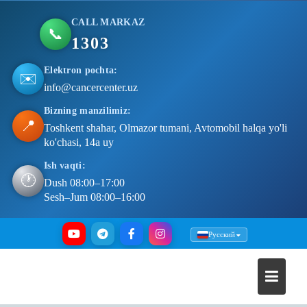
CALL MARKAZ
📞
1303
Elektron pochta:
✉️
info@cancercenter.uz
Bizning manzilimiz:
📍
Toshkent shahar, Olmazor tumani, Avtomobil halqa yo'li
ko'chasi, 14a uy
Ish vaqti:
🕐
Dush 08:00–17:00
Sesh–Jum 08:00–16:00
Skip
Русский
to
content