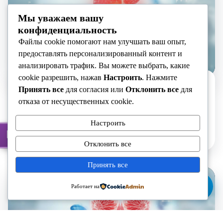
Мы уважаем вашу
конфиденциальность
Файлы cookie помогают нам улучшать ваш опыт,
предоставлять персонализированный контент и
анализировать трафик. Вы можете выбрать, какие
cookie разрешить, нажав
Настроить
. Нажмите
Отделение гепатопанкреатобилиарной
Принять все
для согласия или
Отклонить все
для
онкохирургии
отказа от несущественных cookie.
Научный руководитель отделения: Эгамбердиев Дилшод
Махмудович Заведующий отделением: Туев Хусниддин
Настроить
Насриддинович Основные направления деятельности:
Batafsil
Отделение специализируется на диагностике, лечении и
Отклонить все
выполнении высокотехнологичных хирургических операций
при опухолях печени, желчных путей и поджелудочной
Принять все
железы. Лечебный процесс ведется на основе
мультидисциплинарного подхода совместно с онкохирургами,
Работает на
радиологами, эндоскопистами и химиотерапевтами. Виды
выполняемых операций: Современные технологии:
Количество койко-мест: 33 койки.…