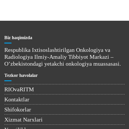
Biz haqimizda
Respublika Ixtisoslashtirilgan Onkologiya va
Radiologiya Ilmiy-Amaliy Tibbiyot Markazi –
O’zbekistondagi yetakchi onkologiya muassasasi.
Tezkor havolalar
RIOvaRITM
Kontaktlar
Shifokorlar
Xizmat Narxlari