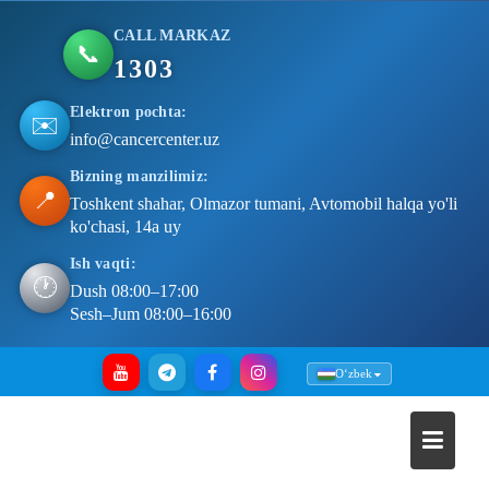
CALL MARKAZ
📞
1303
Elektron pochta:
✉️
info@cancercenter.uz
Bizning manzilimiz:
📍
Toshkent shahar, Olmazor tumani, Avtomobil halqa yo'li
ko'chasi, 14a uy
Ish vaqti:
🕐
Dush 08:00–17:00
Sesh–Jum 08:00–16:00
Skip
Oʻzbek
to
content