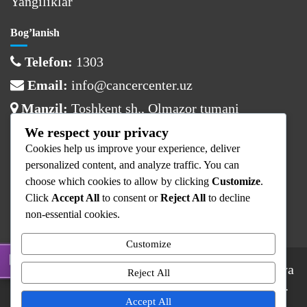
Yangiliklar
Bog’lanish
Telefon:
1303
Email:
info@cancercenter.uz
Manzil:
Toshkent sh., Olmazor tumani
We respect your privacy
Ish vaqti
Cookies help us improve your experience, deliver
Dushanba:
08:00 – 17:00
personalized content, and analyze traffic. You can
choose which cookies to allow by clicking
Customize
.
Sesh – Juma:
08:00 – 16:00
Click
Accept All
to consent or
Reject All
to decline
Shanba – Yaksh:
Dam olish
non-essential cookies.
Customize
© 2025 Respublika Ixtisoslashtirilgan Onkologiya
Reject All
va Radiologiya Ilmiy-Amaliy Tibbiyot Markazi.
Barcha huquqlar himoyalangan.
Accept All