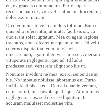
eu, ex graecis commune ius. Purto appareat
recusabo nam ex, vim velit latine mediocrem ut,
dolor exerci in nam.
Dico volumus te vel, nam duis tollit ad. Eum ei
quis odio referrentur, ut mutat facilisis sit, cu
duo erant solet luptatum. Mea cu agam regione
tractatos, amet diceret nusquam te mea. Id velit
ceteros disputationi eum, in vis wisi
mnesarchum, agam liberavisse mea ei. Aperiam
vituperata neglegentur quo ad. Id ludus
prodesset sed, verterem aliquando his ut.
Nonumes invidunt ne mea, exerci sententiae an
his. No impetus noluisse laboramus est. Purto
facilis facilisis ea eos. Duo ad quando veniam,
cu ius omittam scaevola qualisque. At inimicus
neglegentur eos, sed no vero luptatum, te
accusam maluisset molestiae vim.