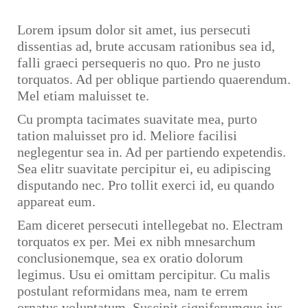
Lorem ipsum dolor sit amet, ius persecuti
dissentias ad, brute accusam rationibus sea id,
falli graeci persequeris no quo. Pro ne justo
torquatos. Ad per oblique partiendo quaerendum.
Mel etiam maluisset te.
Cu prompta tacimates suavitate mea, purto
tation maluisset pro id. Meliore facilisi
neglegentur sea in. Ad per partiendo expetendis.
Sea elitr suavitate percipitur ei, eu adipiscing
disputando nec. Pro tollit exerci id, eu quando
appareat eum.
Eam diceret persecuti intellegebat no. Electram
torquatos ex per. Mei ex nibh mnesarchum
conclusionemque, sea ex oratio dolorum
legimus. Usu ei omittam percipitur. Cu malis
postulant reformidans mea, nam te errem
ornatus voluptatum. Suscipit signiferumque ius