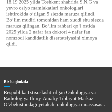
18.19 2025 yilda Toshkent shahrida S.N.G va
yevro osiyo mamlakatlari onkologlari
ishtirokida o‘tilgan 5 siezda maruza qilindi.
Bo‘lim mudiri tomonidan ham xuddi shu siezda
maruza qilingan. Bo‘lim rahbari qo‘l ostida
2025 yilda 2 nafar fan doktori 4 nafar fan
nomzodi kandidatlik disertatsiyasini ximoya
qildi.
Biz haqimizda
Respublika Ixtisoslashtirilgan Onkologiya va
Radiologiya Ilmiy-Amaliy Tibbiyot Markazi –
O’zbekistondagi yetakchi onkologiya muassasasi.