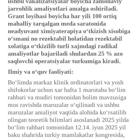
ushbu vakalizatsiyalar boyicha zamonaviy
jarrohlik amaliyotlari amalga oshiriladi.
Grant loyihasi boyicha har yili 100 ortiq
mahalliy tarqalgan meda saratonida
neadyuvant ximiyaterapiya o‘tkizish xisobiga
o‘smani no rezektabil holatidan rezektabil
xolatiga o‘tkizilib turli xajmdagi radikal
amaliyotlar bajariladi shulardan 25 % azo
saqlovchi operatsiyalar turkumiga kiradi.
Ilmiy va o‘quv faoliyati:
Bo‘limda markaz klinik ordinatorlari va yosh
shifokorlar uchun xar hafta 1 marotaba bo‘lim
rahbari va mudiri tomonidan bolim mavzusiga
mos ravishda maruzalar o‘qilinadi va ushbu
maruzalar amaliyot vaqtida alohida ko‘rsatilib
olingan teoretik bilimlari asoslanadi 2025 yilda
bo‘lim rahbari tomonidan 12.14. iyun 2025 yil
baku shahrida turkiy mamlakatlar kongresida,