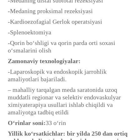
-Medaning distal subtotal rezeksiyasi
-Medaning proksimal rezeksiyasi
-Kardioezofagial Gerlok operatsiyasi
-Splenoektomiya
-Qorin bo‘shligi va qorin parda orti soxasi
o‘smalarini olish
Zamonaviy texnologiyalar:
-Laparoskopik va endoskopik jarrohlik
amaliyotlari bajariladi.
– mahalliy tarqalgan meda saratonida uzoq
muddatli regionar va selektiv endovaskulyar
ximiyaterapiya usullari ishlab chiqildi va
amaliyotga tadbiq etildi
O‘rinlar soni:
33 o‘rin
Yillik ko‘rsatkichlar: bir yilda 250 dan ortiq