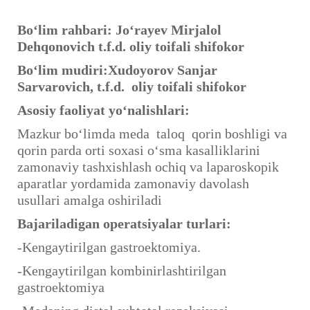
Bo‘lim rahbari: Jo‘rayev Mirjalol
Dehqonovich t.f.d. oliy toifali shifokor
Bo‘lim mudiri:
Xudoyorov Sanjar
Sarvarovich
, t.f.
d
. oliy
toifali shifokor
Asosiy faoliyat yo‘nalishlari:
Mazkur bo‘limda meda taloq qorin boshligi va
qorin parda orti soxasi o‘sma kasalliklarini
zamonaviy tashxishlash ochiq va laparoskopik
aparatlar yordamida zamonaviy davolash
usullari amalga oshiriladi
Bajariladigan operatsiyalar turlari:
-Kengaytirilgan gastroektomiya.
-Kengaytirilgan kombinirlashtirilgan
gastroektomiya