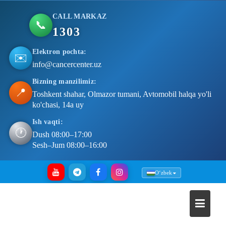
CALL MARKAZ
📞
1303
Elektron pochta:
✉️
info@cancercenter.uz
Bizning manzilimiz:
📍
Toshkent shahar, Olmazor tumani, Avtomobil halqa yo'li
ko'chasi, 14a uy
Ish vaqti:
🕐
Dush 08:00–17:00
Sesh–Jum 08:00–16:00
Skip
Oʻzbek
to
content