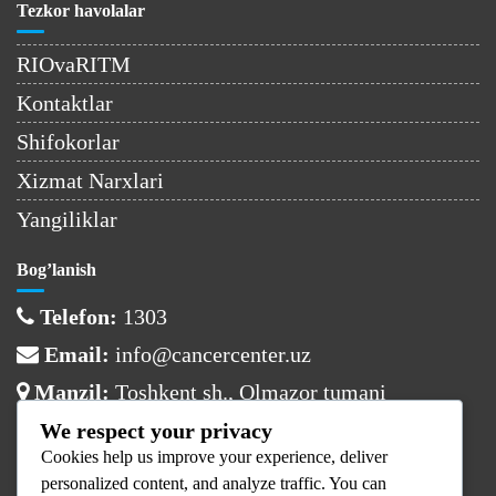
Tezkor havolalar
RIOvaRITM
Kontaktlar
Shifokorlar
Xizmat Narxlari
Yangiliklar
Bog’lanish
Telefon:
1303
Email:
info@cancercenter.uz
Manzil:
Toshkent sh., Olmazor tumani
We respect your privacy
Ish vaqti
Cookies help us improve your experience, deliver
Dushanba:
08:00 – 17:00
personalized content, and analyze traffic. You can