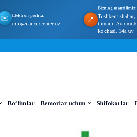
Bizning manzilimiz:
Elektron pochta:
Toshkent shahar,
✉️
📍
info@cancercenter.uz
tumani, Avtomobil
ko'chasi, 14a uy
Bo‘limlar
Bemorlar uchun
Shifokorlar