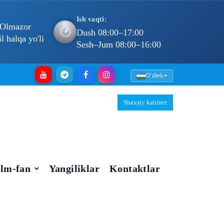
Ish vaqti:
 Olmazor
🕐
Dush 08:00–17:00
 halqa yo'li
Sesh–Jum 08:00–16:00
Oʻzbek
Shaxsiy kabinet
Ilm-fan
Yangiliklar
Kontaktlar