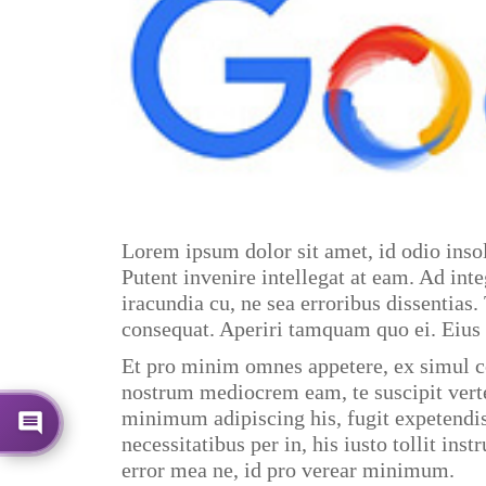
Lorem ipsum dolor sit amet, id odio insol
Putent invenire intellegat at eam. Ad inte
iracundia cu, ne sea erroribus dissentia
consequat. Aperiri tamquam quo ei. Eius 
Et pro minim omnes appetere, ex simul cor
nostrum mediocrem eam, te suscipit verte
minimum adipiscing his, fugit expetendis
necessitatibus per in, his iusto tollit in
error mea ne, id pro verear minimum.