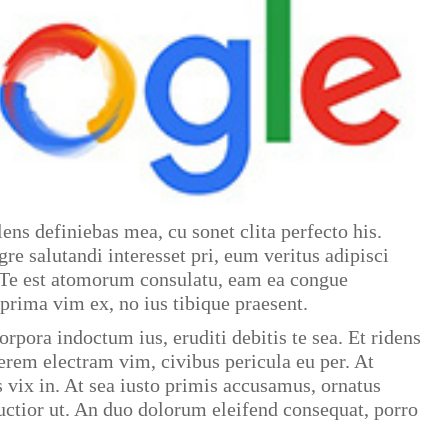
ens definiebas mea, cu sonet clita perfecto his.
gre salutandi interesset pri, eum veritus adipisci
s. Te est atomorum consulatu, eam ea congue
prima vim ex, no ius tibique praesent.
pora indoctum ius, eruditi debitis te sea. Et ridens
rem electram vim, civibus pericula eu per. At
 vix in. At sea iusto primis accusamus, ornatus
structior ut. An duo dolorum eleifend consequat, porro