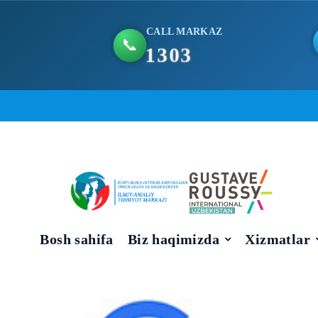
CALL MARKAZ
📞
1303
Skip
to
content
Bosh sahifa
Biz haqimizda
Xizmatlar