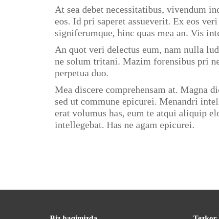
At sea debet necessitatibus, vivendum ind
eos. Id pri saperet assueverit. Ex eos ver
signiferumque, hinc quas mea an. Vis inte
An quot veri delectus eum, nam nulla lu
ne solum tritani. Mazim forensibus pri n
perpetua duo.
Mea discere comprehensam at. Magna dice
sed ut commune epicurei. Menandri intel
erat volumus has, eum te atqui aliquip 
intellegebat. Has ne agam epicurei.
Biz haqimizda
Tezkor 