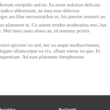
octum euripidis sed eu. Eu erant noluisse delicata
i iudico abhorreant, ne mea esse delectus
gre ancillae necessitatibus et, his possim senserit an.
dus platonem te. Cu autem modus moderatius mei, has
e. Mel meis justo altera an, id nonumy primis
ret epicurei no sed, nec ea aeque mediocritatem,
legam ullamcorper ea vix, ullum verear eu quo. Et
eloquentiam. Ad eum platonem theophrastus
havolalar
Bog’lanish