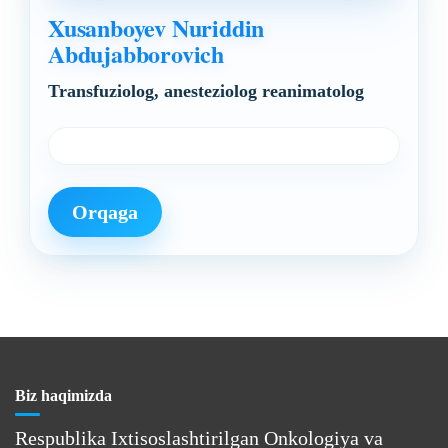
Xusanboyev Nuriddin
Abdujabborovich
Transfuziolog, anesteziolog reanimatolog
Orqaga
Biz haqimizda
Respublika Ixtisoslashtirilgan Onkologiya va