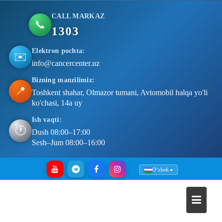
CALL MARKAZ
📞
1303
Elektron pochta:
✉️
info@cancercenter.uz
Bizning manzilimiz:
📍
Toshkent shahar, Olmazor tumani, Avtomobil halqa yo'li
ko'chasi, 14a uy
Ish vaqti:
🕐
Dush 08:00–17:00
Sesh–Jum 08:00–16:00
Skip
Oʻzbek
to
content