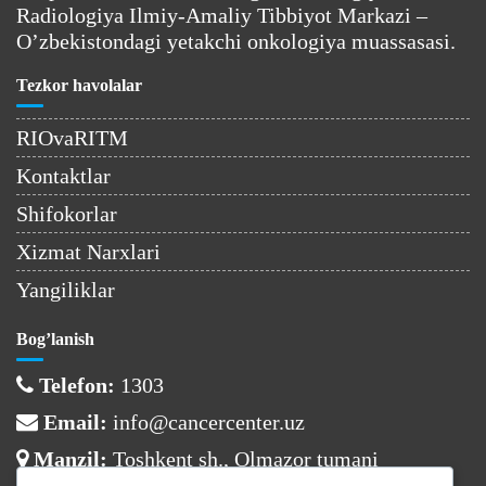
Radiologiya Ilmiy-Amaliy Tibbiyot Markazi –
O’zbekistondagi yetakchi onkologiya muassasasi.
Tezkor havolalar
RIOvaRITM
Kontaktlar
Shifokorlar
Xizmat Narxlari
Yangiliklar
Bog’lanish
Telefon:
1303
Email:
info@cancercenter.uz
Manzil:
Toshkent sh., Olmazor tumani