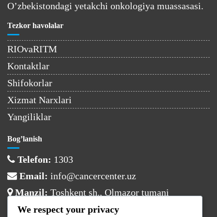
O’zbekistondagi yetakchi onkologiya muassasasi.
Tezkor havolalar
RIOvaRITM
Kontaktlar
Shifokorlar
Xizmat Narxlari
Yangiliklar
Bog’lanish
Telefon:
1303
Email:
info@cancercenter.uz
Manzil:
Toshkent sh., Olmazor tumani
We respect your privacy
Ish vaqti