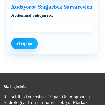
Xudayorov Sanjarbek Sarvarovich
Abdominal onkojarrox
Orqaga
Biz haqimizda
Respublika Ixtisoslashtirilgan Onkologiya va
Radiologiya Ilmiy-Amaliy Tibbiyot Markazi –