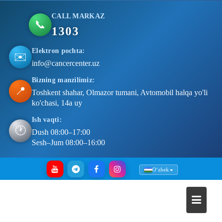
CALL MARKAZ
📞
1303
Elektron pochta:
✉️
info@cancercenter.uz
Bizning manzilimiz:
📍
Toshkent shahar, Olmazor tumani, Avtomobil halqa yo'li
ko'chasi, 14a uy
Ish vaqti:
🕐
Dush 08:00–17:00
Sesh–Jum 08:00–16:00
Skip
Oʻzbek
to
content