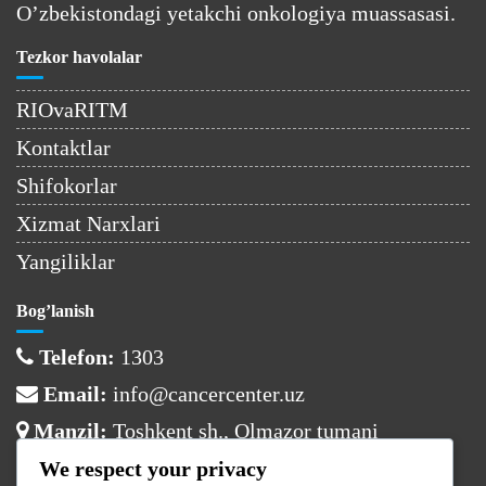
O’zbekistondagi yetakchi onkologiya muassasasi.
Tezkor havolalar
RIOvaRITM
Kontaktlar
Shifokorlar
Xizmat Narxlari
Yangiliklar
Bog’lanish
Telefon:
1303
Email:
info@cancercenter.uz
Manzil:
Toshkent sh., Olmazor tumani
We respect your privacy
Ish vaqti