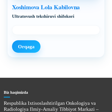
Xoshimova Lola Kabilovna
Ultratovush tekshiruvi shifokori
Orqaga
Biz haqimizda
Respublika Ixtisoslashtirilgan Onkologiya va
Radiologiya Ilmiy-Amaliy Tibbiyot Markazi –