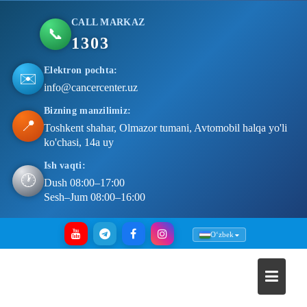
CALL MARKAZ
📞
1303
Elektron pochta:
✉️
info@cancercenter.uz
Bizning manzilimiz:
📍
Toshkent shahar, Olmazor tumani, Avtomobil halqa yo'li
ko'chasi, 14a uy
Ish vaqti:
🕐
Dush 08:00–17:00
Sesh–Jum 08:00–16:00
Skip
Oʻzbek
to
content