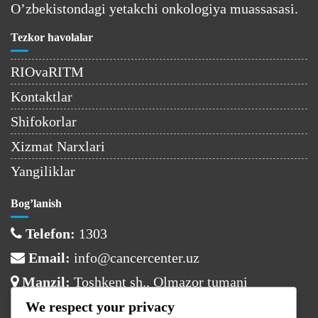
O’zbekistondagi yetakchi onkologiya muassasasi.
Tezkor havolalar
RIOvaRITM
Kontaktlar
Shifokorlar
Xizmat Narxlari
Yangiliklar
Bog’lanish
Telefon:
1303
Email:
info@cancercenter.uz
Manzil:
Toshkent sh., Olmazor tumani
We respect your privacy
Ish vaqti