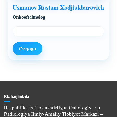
Usmanov Rustam Xodjiakbarovich
Onkooftalmolog
Orqaga
Biz haqimizda
Respublika Ixtisoslashtirilgan Onkologiya va
Radiologiya Ilmiy-Amaliy Tibbiyot Markazi –