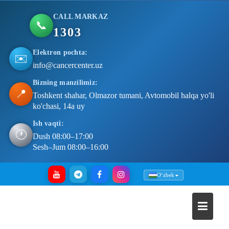
CALL MARKAZ
📞
1303
Elektron pochta:
✉️
info@cancercenter.uz
Bizning manzilimiz:
📍
Toshkent shahar, Olmazor tumani, Avtomobil halqa yo'li
ko'chasi, 14a uy
Ish vaqti:
🕐
Dush 08:00–17:00
Sesh–Jum 08:00–16:00
Skip
Oʻzbek
to
content