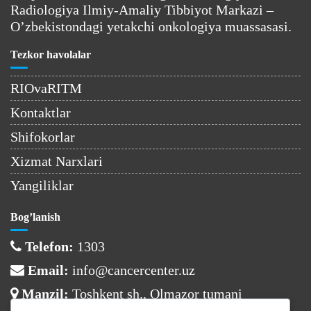
Radiologiya Ilmiy-Amaliy Tibbiyot Markazi –
O’zbekistondagi yetakchi onkologiya muassasasi.
Tezkor havolalar
RIOvaRITM
Kontaktlar
Shifokorlar
Xizmat Narxlari
Yangiliklar
Bog’lanish
Telefon:
1303
Email:
info@cancercenter.uz
Manzil:
Toshkent sh., Olmazor tumani