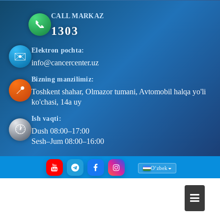
CALL MARKAZ
📞
1303
Elektron pochta:
✉️
info@cancercenter.uz
Bizning manzilimiz:
📍
Toshkent shahar, Olmazor tumani, Avtomobil halqa yo'li
ko'chasi, 14a uy
Ish vaqti:
🕐
Dush 08:00–17:00
Sesh–Jum 08:00–16:00
Skip
Oʻzbek
to
content