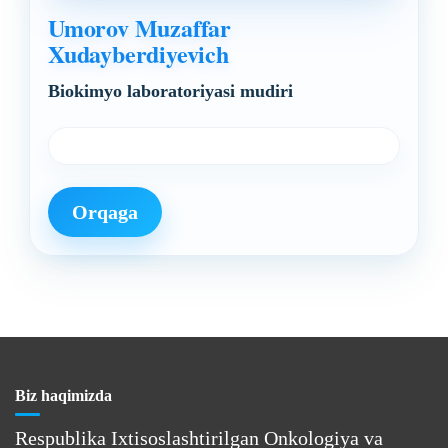
Umorov Muzaffar
Xudayberdiyevich
Biokimyo laboratoriyasi mudiri
Orqaga
Biz haqimizda
Respublika Ixtisoslashtirilgan Onkologiya va