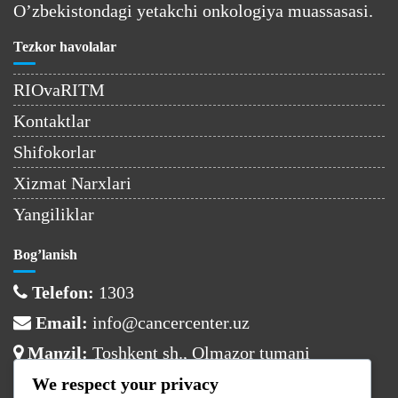
O’zbekistondagi yetakchi onkologiya muassasasi.
Tezkor havolalar
RIOvaRITM
Kontaktlar
Shifokorlar
Xizmat Narxlari
Yangiliklar
Bog’lanish
Telefon:
1303
Email:
info@cancercenter.uz
Manzil:
Toshkent sh., Olmazor tumani
We respect your privacy
Ish vaqti