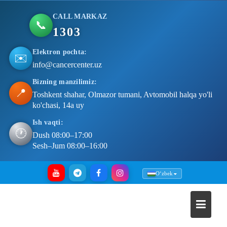
CALL MARKAZ
📞
1303
Elektron pochta:
✉️
info@cancercenter.uz
Bizning manzilimiz:
📍
Toshkent shahar, Olmazor tumani, Avtomobil halqa yo'li
ko'chasi, 14a uy
Ish vaqti:
🕐
Dush 08:00–17:00
Sesh–Jum 08:00–16:00
Skip
Oʻzbek
to
content