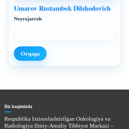
Umarov Rustambek Dilshodovich
Neyrojarroh
Orqaga
Biz haqimizda
Respublika Ixtisoslashtirilgan Onkologiya va
Radiologiya Ilmiy-Amaliy Tibbiyot Markazi –