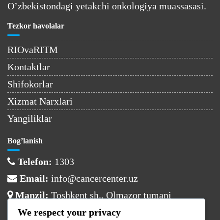
O’zbekistondagi yetakchi onkologiya muassasasi.
Tezkor havolalar
RIOvaRITM
Kontaktlar
Shifokorlar
Xizmat Narxlari
Yangiliklar
Bog’lanish
Telefon:
1303
Email:
info@cancercenter.uz
Manzil:
Toshkent sh., Olmazor tumani
We respect your privacy
Ish vaqti