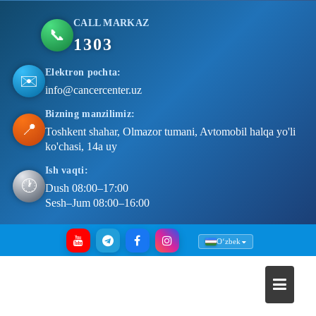
CALL MARKAZ
📞
1303
Elektron pochta:
✉️
info@cancercenter.uz
Bizning manzilimiz:
📍
Toshkent shahar, Olmazor tumani, Avtomobil halqa yo'li
ko'chasi, 14a uy
Ish vaqti:
🕐
Dush 08:00–17:00
Sesh–Jum 08:00–16:00
Skip
Oʻzbek
to
content