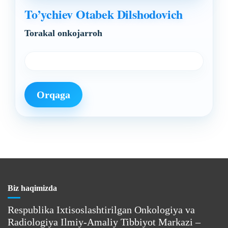
To’ychiev Otabek Dilshodovich
Torakal onkojarroh
Orqaga
Biz haqimizda
Respublika Ixtisoslashtirilgan Onkologiya va
Radiologiya Ilmiy-Amaliy Tibbiyot Markazi –