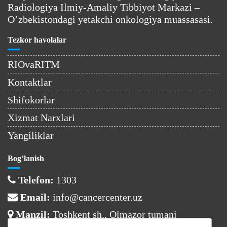
Radiologiya Ilmiy-Amaliy Tibbiyot Markazi –
O’zbekistondagi yetakchi onkologiya muassasasi.
Tezkor havolalar
RIOvaRITM
Kontaktlar
Shifokorlar
Xizmat Narxlari
Yangiliklar
Bog’lanish
Telefon:
1303
Email:
info@cancercenter.uz
Manzil:
Toshkent sh., Olmazor tumani