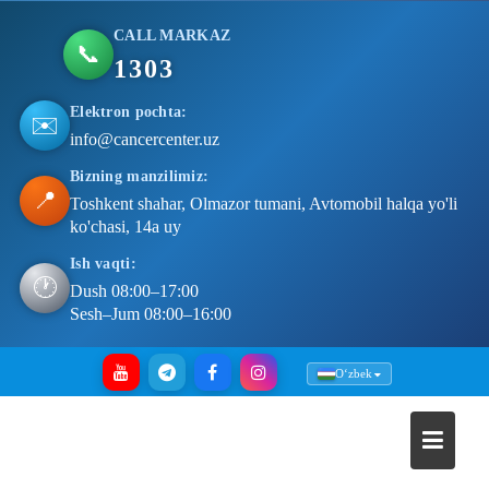
CALL MARKAZ
📞
1303
Elektron pochta:
✉️
info@cancercenter.uz
Bizning manzilimiz:
📍
Toshkent shahar, Olmazor tumani, Avtomobil halqa yo'li
ko'chasi, 14a uy
Ish vaqti:
🕐
Dush 08:00–17:00
Sesh–Jum 08:00–16:00
Skip
Oʻzbek
to
content