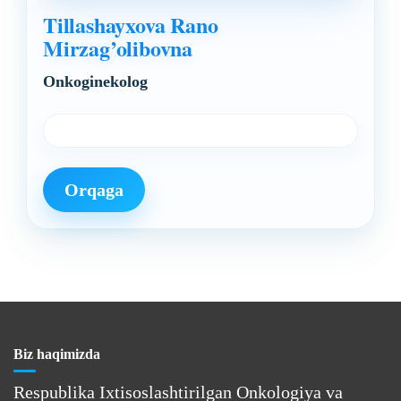
Tillashayxova Rano
Mirzag’olibovna
Onkoginekolog
Orqaga
Biz haqimizda
Respublika Ixtisoslashtirilgan Onkologiya va