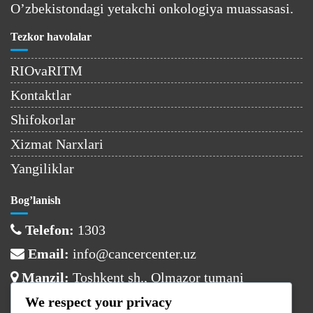
O’zbekistondagi yetakchi onkologiya muassasasi.
Tezkor havolalar
RIOvaRITM
Kontaktlar
Shifokorlar
Xizmat Narxlari
Yangiliklar
Bog’lanish
Telefon:
1303
Email:
info@cancercenter.uz
Manzil:
Toshkent sh., Olmazor tumani
We respect your privacy
Ish vaqti