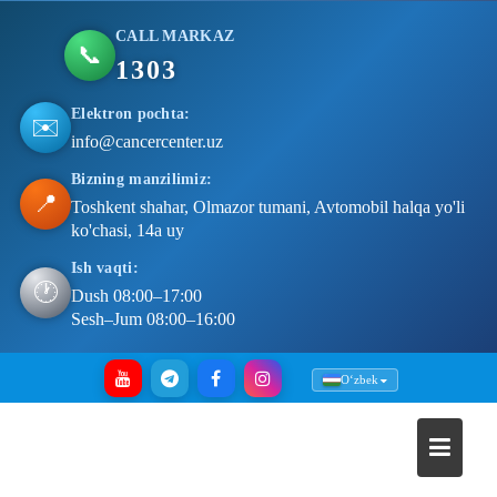
CALL MARKAZ
📞
1303
Elektron pochta:
✉️
info@cancercenter.uz
Bizning manzilimiz:
📍
Toshkent shahar, Olmazor tumani, Avtomobil halqa yo'li
ko'chasi, 14a uy
Ish vaqti:
🕐
Dush 08:00–17:00
Sesh–Jum 08:00–16:00
Skip
Oʻzbek
to
content