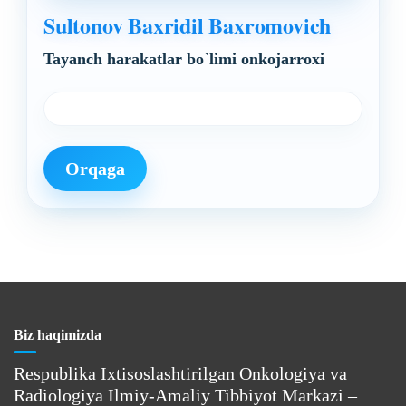
Sultonov Baxridil Baxromovich
Tayanch harakatlar bo`limi onkojarroxi
Orqaga
Biz haqimizda
Respublika Ixtisoslashtirilgan Onkologiya va
Radiologiya Ilmiy-Amaliy Tibbiyot Markazi –