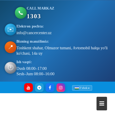
CALL MARKAZ
📞
1303
Elektron pochta:
✉️
info@cancercenter.uz
Bizning manzilimiz:
📍
Toshkent shahar, Olmazor tumani, Avtomobil halqa yo'li
ko'chasi, 14a uy
Ish vaqti:
🕐
Dush 08:00–17:00
Sesh–Jum 08:00–16:00
Skip
Oʻzbek
to
content