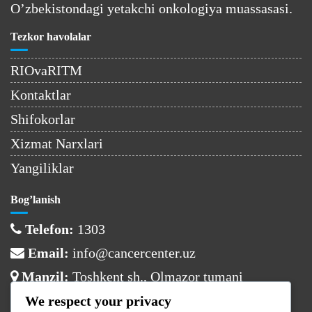
O’zbekistondagi yetakchi onkologiya muassasasi.
Tezkor havolalar
RIOvaRITM
Kontaktlar
Shifokorlar
Xizmat Narxlari
Yangiliklar
Bog’lanish
Telefon:
1303
Email:
info@cancercenter.uz
Manzil:
Toshkent sh., Olmazor tumani
We respect your privacy
Ish vaqti