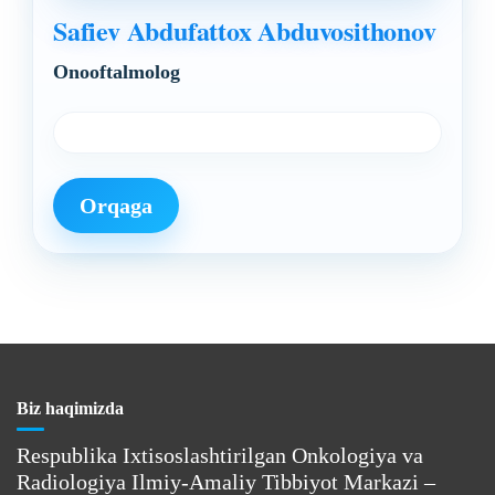
Safiev Abdufattox Abduvosithonov
Onooftalmolog
Orqaga
Biz haqimizda
Respublika Ixtisoslashtirilgan Onkologiya va
Radiologiya Ilmiy-Amaliy Tibbiyot Markazi –