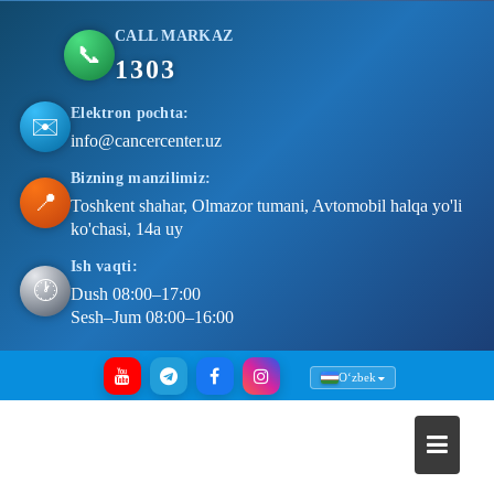
CALL MARKAZ
📞
1303
Elektron pochta:
✉️
info@cancercenter.uz
Bizning manzilimiz:
📍
Toshkent shahar, Olmazor tumani, Avtomobil halqa yo'li
ko'chasi, 14a uy
Ish vaqti:
🕐
Dush 08:00–17:00
Sesh–Jum 08:00–16:00
Skip
Oʻzbek
to
content