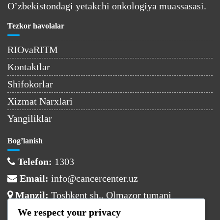
O’zbekistondagi yetakchi onkologiya muassasasi.
Tezkor havolalar
RIOvaRITM
Kontaktlar
Shifokorlar
Xizmat Narxlari
Yangiliklar
Bog’lanish
Telefon:
1303
Email:
info@cancercenter.uz
Manzil:
Toshkent sh., Olmazor tumani
We respect your privacy
Ish vaqti