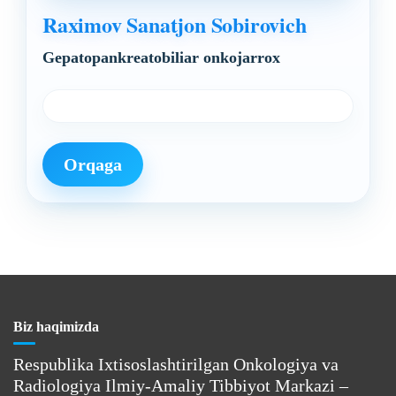
Raximov Sanatjon Sobirovich
Gepatopankreatobiliar onkojarrox
Orqaga
Biz haqimizda
Respublika Ixtisoslashtirilgan Onkologiya va
Radiologiya Ilmiy-Amaliy Tibbiyot Markazi –