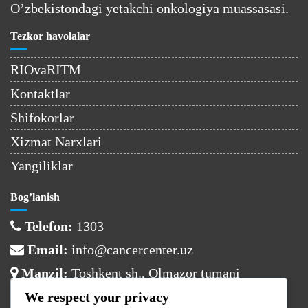
O’zbekistondagi yetakchi onkologiya muassasasi.
Tezkor havolalar
RIOvaRITM
Kontaktlar
Shifokorlar
Xizmat Narxlari
Yangiliklar
Bog’lanish
Telefon:
1303
Email:
info@cancercenter.uz
Manzil:
Toshkent sh., Olmazor tumani
We respect your privacy
Ish vaqti