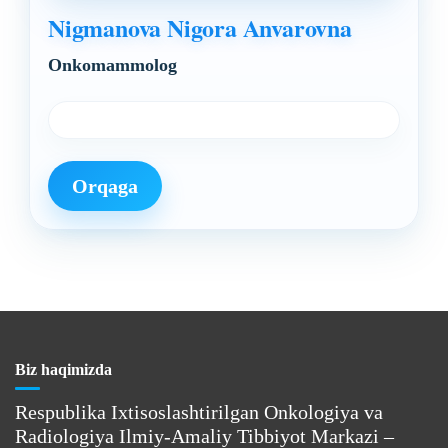
Nigmanova Nigora Anvarovna
Onkomammolog
Orqaga
Biz haqimizda
Respublika Ixtisoslashtirilgan Onkologiya va
Radiologiya Ilmiy-Amaliy Tibbiyot Markazi –