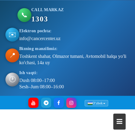
CALL MARKAZ
📞
1303
Elektron pochta:
✉️
info@cancercenter.uz
Bizning manzilimiz:
📍
Toshkent shahar, Olmazor tumani, Avtomobil halqa yo'li
ko'chasi, 14a uy
Ish vaqti:
🕐
Dush 08:00–17:00
Sesh–Jum 08:00–16:00
Skip
Oʻzbek
to
content