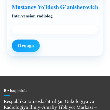
Mustanov Yo’ldosh G’anisherovich
Intervension radiolog
Orqaga
Biz haqimizda
Respublika Ixtisoslashtirilgan Onkologiya va
Radiologiya Ilmiy-Amaliy Tibbiyot Markazi –