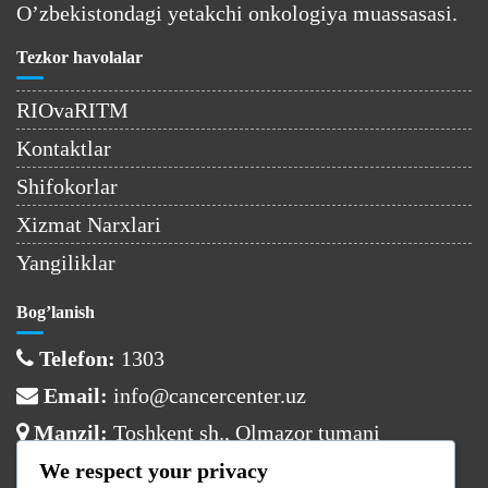
O’zbekistondagi yetakchi onkologiya muassasasi.
Tezkor havolalar
RIOvaRITM
Kontaktlar
Shifokorlar
Xizmat Narxlari
Yangiliklar
Bog’lanish
Telefon:
1303
Email:
info@cancercenter.uz
Manzil:
Toshkent sh., Olmazor tumani
We respect your privacy
Ish vaqti