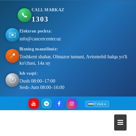
CALL MARKAZ
📞
1303
Elektron pochta:
✉️
info@cancercenter.uz
Bizning manzilimiz:
📍
Toshkent shahar, Olmazor tumani, Avtomobil halqa yo'li
ko'chasi, 14a uy
Ish vaqti:
🕐
Dush 08:00–17:00
Sesh–Jum 08:00–16:00
Skip
Oʻzbek
to
content