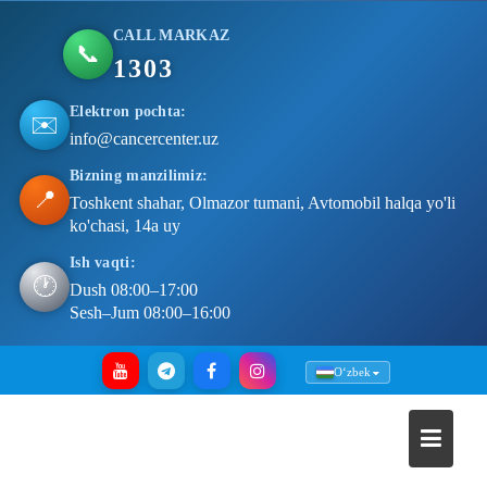
CALL MARKAZ
📞
1303
Elektron pochta:
✉️
info@cancercenter.uz
Bizning manzilimiz:
📍
Toshkent shahar, Olmazor tumani, Avtomobil halqa yo'li
ko'chasi, 14a uy
Ish vaqti:
🕐
Dush 08:00–17:00
Sesh–Jum 08:00–16:00
Skip
Oʻzbek
to
content