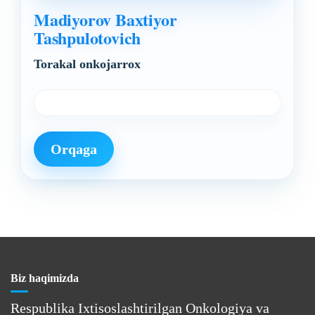
Madiyorov Baxtiyor
Tashpulotovich
Torakal onkojarrox
Orqaga
Biz haqimizda
Respublika Ixtisoslashtirilgan Onkologiya va