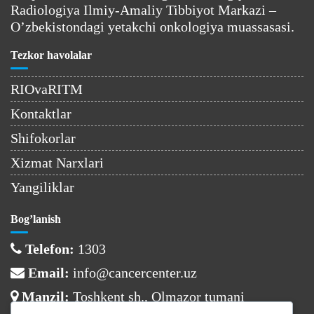
Radiologiya Ilmiy-Amaliy Tibbiyot Markazi –
O’zbekistondagi yetakchi onkologiya muassasasi.
Tezkor havolalar
RIOvaRITM
Kontaktlar
Shifokorlar
Xizmat Narxlari
Yangiliklar
Bog’lanish
Telefon:
1303
Email:
info@cancercenter.uz
Manzil:
Toshkent sh., Olmazor tumani