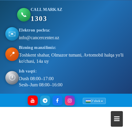
CALL MARKAZ
📞
1303
Elektron pochta:
✉️
info@cancercenter.uz
Bizning manzilimiz:
📍
Toshkent shahar, Olmazor tumani, Avtomobil halqa yo'li
ko'chasi, 14a uy
Ish vaqti:
🕐
Dush 08:00–17:00
Sesh–Jum 08:00–16:00
Skip
Oʻzbek
to
content