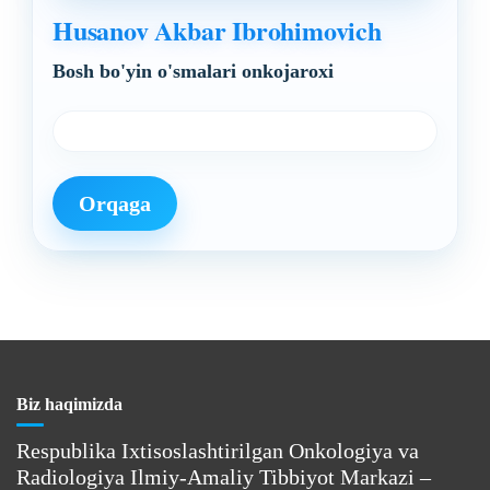
Husanov Akbar Ibrohimovich
Bosh bo'yin o'smalari onkojaroxi
Orqaga
Biz haqimizda
Respublika Ixtisoslashtirilgan Onkologiya va
Radiologiya Ilmiy-Amaliy Tibbiyot Markazi –