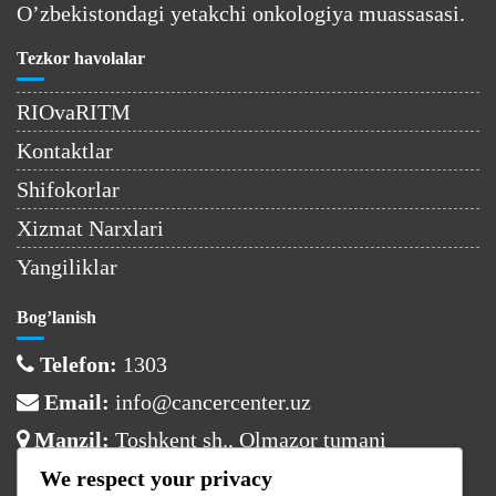
O’zbekistondagi yetakchi onkologiya muassasasi.
Tezkor havolalar
RIOvaRITM
Kontaktlar
Shifokorlar
Xizmat Narxlari
Yangiliklar
Bog’lanish
Telefon:
1303
Email:
info@cancercenter.uz
Manzil:
Toshkent sh., Olmazor tumani
We respect your privacy
Ish vaqti