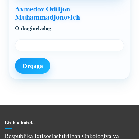
Axmedov Odiljon
Muhammadjonovich
Onkoginekolog
Orqaga
Biz haqimizda
Respublika Ixtisoslashtirilgan Onkologiya va