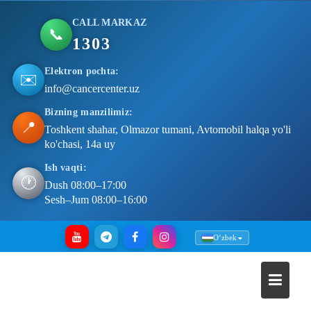
CALL MARKAZ
📞
1303
Elektron pochta:
✉️
info@cancercenter.uz
Bizning manzilimiz:
📍
Toshkent shahar, Olmazor tumani, Avtomobil halqa yo'li
ko'chasi, 14a uy
Ish vaqti:
🕐
Dush 08:00–17:00
Sesh–Jum 08:00–16:00
Skip
Oʻzbek
to
content