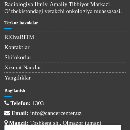
Radiologiya Ilmiy-Amaliy Tibbiyot Markazi –
O’zbekistondagi yetakchi onkologiya muassasasi.
Tezkor havolalar
RIOvaRITM
Kontaktlar
Shifokorlar
Xizmat Narxlari
Yangiliklar
Bog’lanish
Telefon:
1303
Email:
info@cancercenter.uz
Manzil:
Toshkent sh., Olmazor tumani