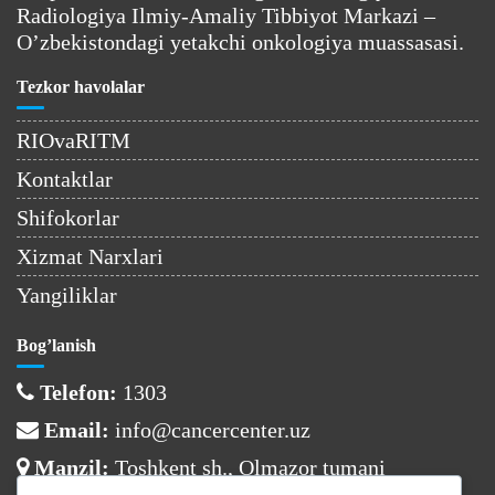
Radiologiya Ilmiy-Amaliy Tibbiyot Markazi –
O’zbekistondagi yetakchi onkologiya muassasasi.
Tezkor havolalar
RIOvaRITM
Kontaktlar
Shifokorlar
Xizmat Narxlari
Yangiliklar
Bog’lanish
Telefon:
1303
Email:
info@cancercenter.uz
Manzil:
Toshkent sh., Olmazor tumani