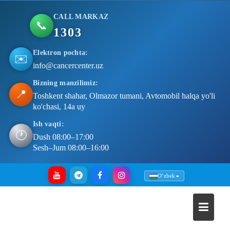
CALL MARKAZ
📞
1303
Elektron pochta:
✉️
info@cancercenter.uz
Bizning manzilimiz:
📍
Toshkent shahar, Olmazor tumani, Avtomobil halqa yo'li
ko'chasi, 14a uy
Ish vaqti:
🕐
Dush 08:00–17:00
Sesh–Jum 08:00–16:00
Skip
Oʻzbek
to
content