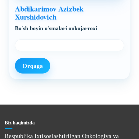
Abdikarimov Azizbek
Xurshidovich
Bo'sh boyin o'smalari onkojarroxi
Orqaga
Biz haqimizda
Respublika Ixtisoslashtirilgan Onkologiya va