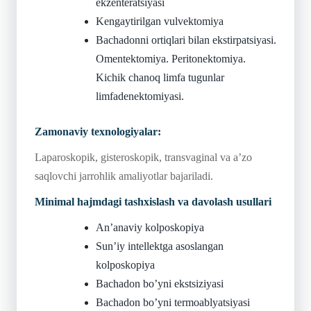
ekzenteratsiyasi
Kengaytirilgan vulvektomiya
Bachadonni ortiqlari bilan ekstirpatsiyasi.
Omentektomiya. Peritonektomiya.
Kichik chanoq limfa tugunlar
limfadenektomiyasi.
Zamonaviy texnologiyalar:
Laparoskopik, gisteroskopik, transvaginal va a’zo
saqlovchi jarrohlik amaliyotlar bajariladi.
Minimal hajmdagi tashxislash va davolash usullari
An’anaviy kolposkopiya
Sun’iy intellektga asoslangan
kolposkopiya
Bachadon bo’yni ekstsiziyasi
Bachadon bo’yni termoablyatsiyasi