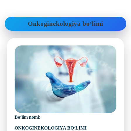
Onkoginekologiya bo‘limi
Bo‘lim nomi:
ONKOGINEKOLOGIYA BO‘LIMI