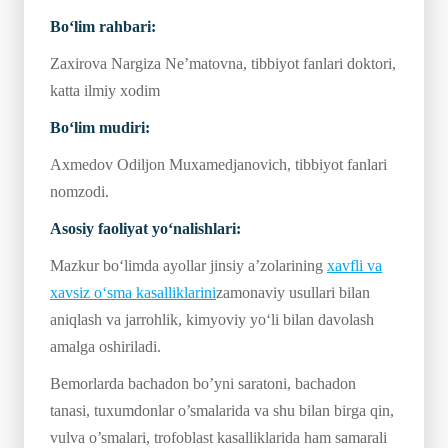
Bo‘lim rahbari:
Zaxirova Nargiza Ne’matovna, tibbiyot fanlari doktori,
katta ilmiy xodim
Bo‘lim mudiri:
Axmedov Odiljon Muxamedjanovich, tibbiyot fanlari
nomzodi.
Asosiy faoliyat yo‘nalishlari:
Mazkur bo‘limda ayollar jinsiy a’zolarining
xavfli va
xavsiz o‘sma kasalliklarini
zamonaviy usullari bilan
aniqlash va jarrohlik, kimyoviy yo‘li bilan davolash
amalga oshiriladi.
Bemorlarda bachadon bo’yni saratoni, bachadon
tanasi, tuxumdonlar o’smalarida va shu bilan birga qin,
vulva o’smalari, trofoblast kasalliklarida ham samarali