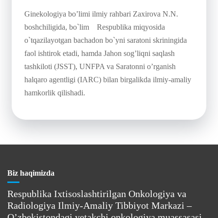
Ginekologiya bo’limi ilmiy rahbari Zaxirova N.N.
boshchiligida, bo`lim Respublika miqyosida
o`tqazilayotgan bachadon bo`yni saratoni skriningida
faol ishtirok etadi, hamda Jahon sog’liqni saqlash
tashkiloti (JSST), UNFPA va Saratonni o’rganish
halqaro agentligi (IARC) bilan birgalikda ilmiy-amaliy
hamkorlik qilishadi.
Biz haqimizda
Respublika Ixtisoslashtirilgan Onkologiya va
Radiologiya Ilmiy-Amaliy Tibbiyot Markazi –
O’zbekistondagi yetakchi onkologiya muassasasi.