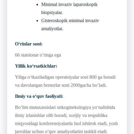
Minimal invaziv laparoskopik
biopsiyalar.
Gisteroskopik minimal invaziv
amaliyotlar.
O‘rinlar soni:
66 statsionar o’ringa ega
Yillik ko‘rsatkichlar:
Yiliga o‘tkaziladigan operatsiyalar soni 800 ga boradi
va davolangan bemorlar soni 2000gacha bo’ladi.
Ilmiy va o‘quv faoliyati:
Bo‘lim mutaxassislari onkoginekologiya yo‘nalishida
ilmiy izlanishlar olib boradi, xorijiy va respublika
miqyosidagi konferensiyalarda faol ishtirok etadi, yosh
jarrohlar uchun o‘quv amaliyotlarini tashkil etadi.