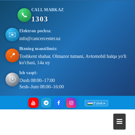
CALL MARKAZ
📞
1303
Elektron pochta:
✉️
info@cancercenter.uz
Bizning manzilimiz:
📍
Toshkent shahar, Olmazor tumani, Avtomobil halqa yo'li
ko'chasi, 14a uy
Ish vaqti:
🕐
Dush 08:00–17:00
Sesh–Jum 08:00–16:00
Skip
Oʻzbek
to
content