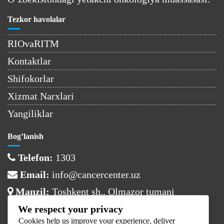
Tezkor havolalar
RIOvaRITM
Kontaktlar
Shifokorlar
Xizmat Narxlari
Yangiliklar
Bog’lanish
Telefon:
1303
Email:
info@cancercenter.uz
Manzil:
Toshkent sh., Olmazor tumani
We respect your privacy
Ish vaqti
Cookies help us improve your experience, deliver