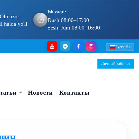
Ish vaqti:
 Olmazor
🕐
Dush 08:00–17:00
 halqa yo'li
Sesh–Jum 08:00–16:00
Русский
Личный кабинет
татьи
Новости
Контакты
вич