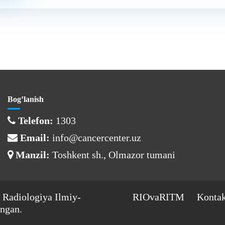
Bog’lanish
Telefon:
1303
Email:
info@cancercenter.uz
Manzil:
Toshkent sh., Olmazor tumani
 Radiologiya Ilmiy-
RIOvaRITM
Kontak
ngan.