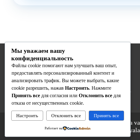
Мы уважаем вашу
конфиденциальность
Biz haqimizda
Файлы cookie помогают нам улучшать ваш опыт,
предоставлять персонализированный контент и
Respublika Ixtisoslashtirilgan Onkologiya va
анализировать трафик. Вы можете выбрать, какие
Radiologiya Ilmiy-Amaliy Tibbiyot Markazi —
cookie разрешить, нажав
Настроить
. Нажмите
O’zbekistondagi yetakchi onkologiya muassasasi.
Принять все
для согласия или
Отклонить все
для
отказа от несущественных cookie.
Настроить
Отклонить все
Принять все
© 2025 Respublika Ixtisoslashtirilgan Onkologiya va
Работает на
Amaliy Tibbiyot Markazi. Barcha huquqlar himoyala