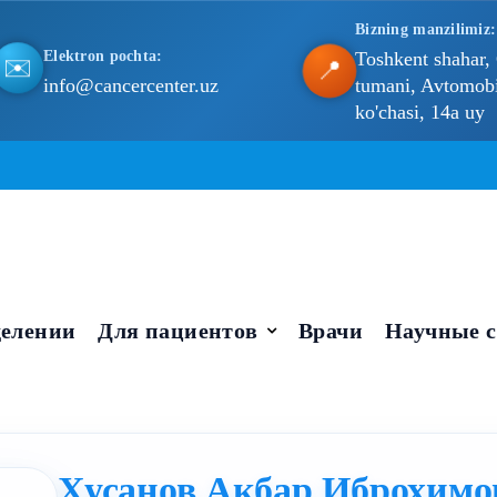
Bizning manzilimiz:
Elektron pochta:
Toshkent shahar,
📍
✉️
info@cancercenter.uz
tumani, Avtomobil
ko'chasi, 14a uy
елении
Для пациентов
Врачи
Научные с
Хусанов Акбар Иброхимо