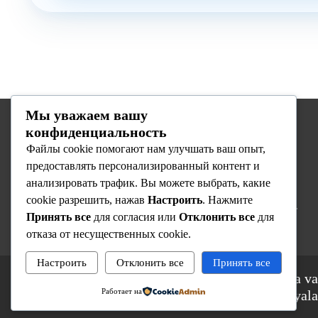
Мы уважаем вашу
конфиденциальность
Biz haqimizda
Файлы cookie помогают нам улучшать ваш опыт,
предоставлять персонализированный контент и
Respublika Ixtisoslashtirilgan Onkologiya va
анализировать трафик. Вы можете выбрать, какие
Radiologiya Ilmiy-Amaliy Tibbiyot Markazi —
cookie разрешить, нажав
Настроить
. Нажмите
O’zbekistondagi yetakchi onkologiya muassasasi.
Принять все
для согласия или
Отклонить все
для
отказа от несущественных cookie.
Настроить
Отклонить все
Принять все
© 2025 Respublika Ixtisoslashtirilgan Onkologiya va
Работает на
Amaliy Tibbiyot Markazi. Barcha huquqlar himoyala