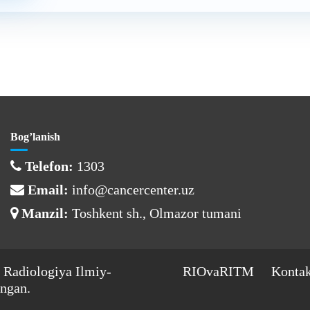
Bog’lanish
Telefon:
1303
Email:
info@cancercenter.uz
Manzil:
Toshkent sh., Olmazor tumani
 Radiologiya Ilmiy-
RIOvaRITM
Kontak
ngan.