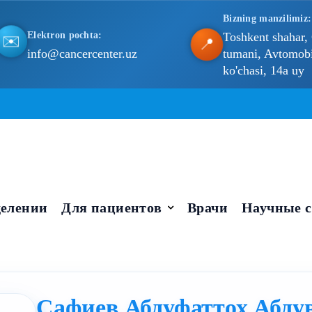
Bizning manzilimiz:
Elektron pochta:
Toshkent shahar,
✉️
📍
info@cancercenter.uz
tumani, Avtomobil
ko'chasi, 14a uy
елении
Для пациентов
Врачи
Научные с
Сафиев Абдуфаттох Абду