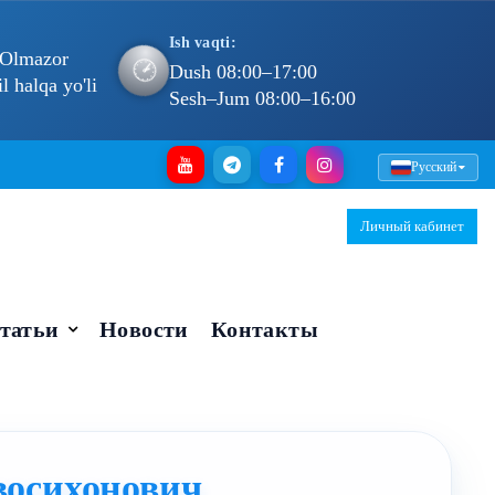
Ish vaqti:
 Olmazor
🕐
Dush 08:00–17:00
 halqa yo'li
Sesh–Jum 08:00–16:00
Русский
Личный кабинет
татьи
Новости
Контакты
восихонович