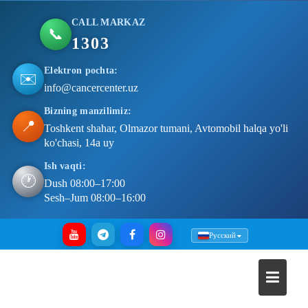
CALL MARKAZ
📞
1303
Elektron pochta:
✉️
info@cancercenter.uz
Bizning manzilimiz:
📍
Toshkent shahar, Olmazor tumani, Avtomobil halqa yo'li
ko'chasi, 14a uy
Ish vaqti:
🕐
Dush 08:00–17:00
Sesh–Jum 08:00–16:00
Skip
Русский
to
content