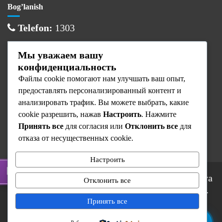
Bog’lanish
Telefon:
1303
Email:
info@cancercenter.uz
Мы уважаем вашу
Manzil:
Toshkent sh., Olmazor tumani
конфиденциальность
Файлы cookie помогают нам улучшать ваш опыт,
Ish vaqti
предоставлять персонализированный контент и
Dushanba:
08:00 — 17:00
анализировать трафик. Вы можете выбрать, какие
cookie разрешить, нажав
Настроить
. Нажмите
Sesh — Juma:
08:00 — 16:00
Принять все
для согласия или
Отклонить все
для
Shanba — Yaksh:
Dam olish
отказа от несущественных cookie.
Настроить
© 2025 Respublika Ixtisoslashtirilgan Onkologiya
Отклонить все
va Radiologiya Ilmiy-Amaliy Tibbiyot Markazi.
Barcha huquqlar himoyalangan.
Принять все
RIOvaRITM
Kontaktlar
Shifokorlar