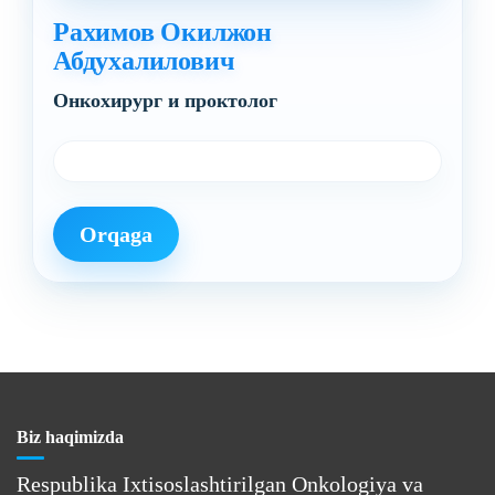
Рахимов Окилжон
Абдухалилович
Oнкохирург и проктолог
Orqaga
Biz haqimizda
Respublika Ixtisoslashtirilgan Onkologiya va