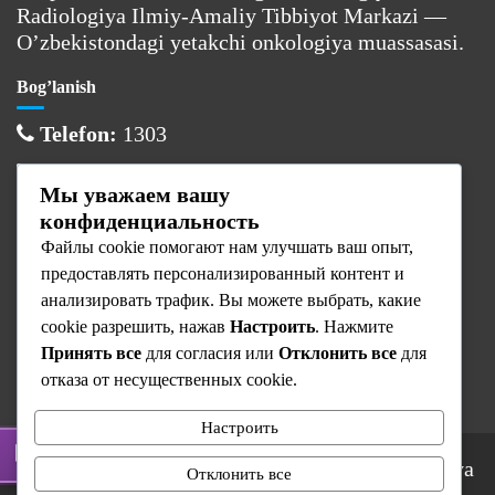
Radiologiya Ilmiy-Amaliy Tibbiyot Markazi —
O’zbekistondagi yetakchi onkologiya muassasasi.
Bog’lanish
Telefon:
1303
Email:
info@cancercenter.uz
Мы уважаем вашу
Manzil:
Toshkent sh., Olmazor tumani
конфиденциальность
Файлы cookie помогают нам улучшать ваш опыт,
Ish vaqti
предоставлять персонализированный контент и
Dushanba:
08:00 — 17:00
анализировать трафик. Вы можете выбрать, какие
cookie разрешить, нажав
Настроить
. Нажмите
Sesh — Juma:
08:00 — 16:00
Принять все
для согласия или
Отклонить все
для
Shanba — Yaksh:
Dam olish
отказа от несущественных cookie.
Настроить
© 2025 Respublika Ixtisoslashtirilgan Onkologiya
Отклонить все
va Radiologiya Ilmiy-Amaliy Tibbiyot Markazi.