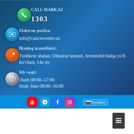
CALL MARKAZ
📞
1303
Elektron pochta:
✉️
info@cancercenter.uz
Bizning manzilimiz:
📍
Toshkent shahar, Olmazor tumani, Avtomobil halqa yo'li
ko'chasi, 14a uy
Ish vaqti:
🕐
Dush 08:00–17:00
Sesh–Jum 08:00–16:00
Skip
Русский
to
content