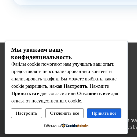
Мы уважаем вашу
конфиденциальность
Biz haqimizda
Файлы cookie помогают нам улучшать ваш опыт,
предоставлять персонализированный контент и
Respublika Ixtisoslashtirilgan Onkologiya va
анализировать трафик. Вы можете выбрать, какие
Radiologiya Ilmiy-Amaliy Tibbiyot Markazi —
cookie разрешить, нажав
Настроить
. Нажмите
O’zbekistondagi yetakchi onkologiya muassasasi.
Принять все
для согласия или
Отклонить все
для
отказа от несущественных cookie.
Настроить
Отклонить все
Принять все
© 2025 Respublika Ixtisoslashtirilgan Onkologiya va
Работает на
Amaliy Tibbiyot Markazi. Barcha huquqlar himoyala