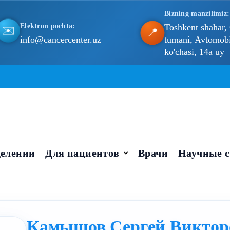
Bizning manzilimiz:
Elektron pochta:
Toshkent shahar,
✉️
📍
info@cancercenter.uz
tumani, Avtomobil
ko'chasi, 14a uy
елении
Для пациентов
Врачи
Научные с
Камышов Сергей Виктор