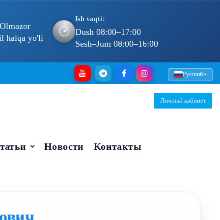
Ish vaqti:
 Olmazor
🕐
Dush 08:00–17:00
 halqa yo'li
Sesh–Jum 08:00–16:00
Русский
Личный кабинет
татьи
Новости
Контакты
ович