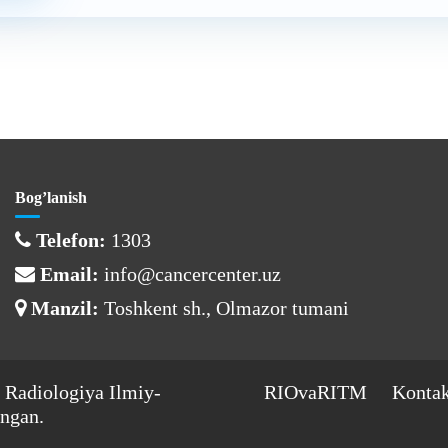
Bog’lanish
Telefon:
1303
Email:
info@cancercenter.uz
Manzil:
Toshkent sh., Olmazor tumani
 Radiologiya Ilmiy-
RIOvaRITM
Kontak
ngan.