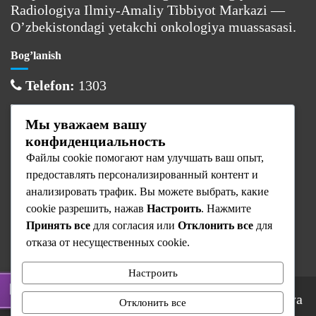
Radiologiya Ilmiy-Amaliy Tibbiyot Markazi —
O’zbekistondagi yetakchi onkologiya muassasasi.
Bog’lanish
Telefon:
1303
Email:
info@cancercenter.uz
Мы уважаем вашу
Manzil:
Toshkent sh., Olmazor tumani
конфиденциальность
Файлы cookie помогают нам улучшать ваш опыт,
Ish vaqti
предоставлять персонализированный контент и
Dushanba:
08:00 — 17:00
анализировать трафик. Вы можете выбрать, какие
cookie разрешить, нажав
Настроить
. Нажмите
Sesh — Juma:
08:00 — 16:00
Принять все
для согласия или
Отклонить все
для
Shanba — Yaksh:
Dam olish
отказа от несущественных cookie.
Настроить
© 2025 Respublika Ixtisoslashtirilgan Onkologiya
Отклонить все
va Radiologiya Ilmiy-Amaliy Tibbiyot Markazi.