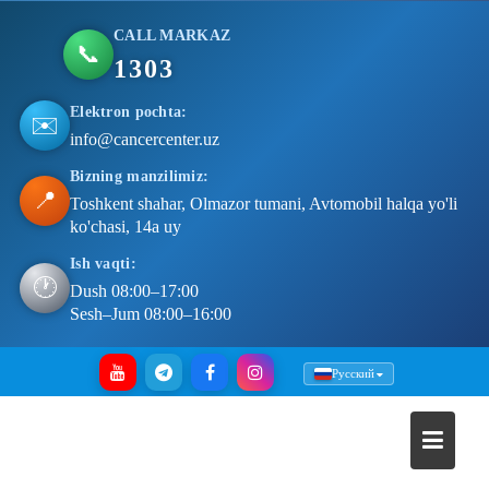
CALL MARKAZ
📞
1303
Elektron pochta:
✉️
info@cancercenter.uz
Bizning manzilimiz:
📍
Toshkent shahar, Olmazor tumani, Avtomobil halqa yo'li
ko'chasi, 14a uy
Ish vaqti:
🕐
Dush 08:00–17:00
Sesh–Jum 08:00–16:00
Skip
Русский
to
content