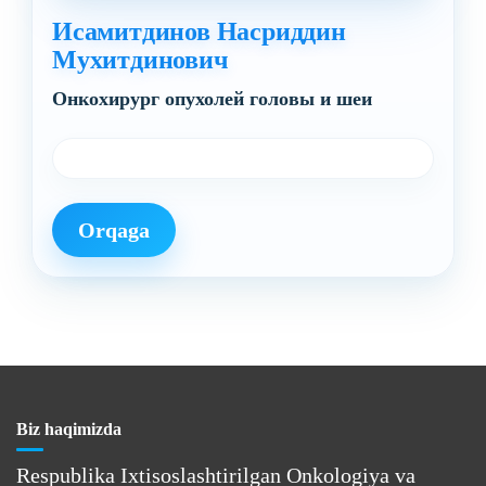
Исамитдинов Насриддин
Мухитдинович
Онкохирург опухолей головы и шеи
Orqaga
Biz haqimizda
Respublika Ixtisoslashtirilgan Onkologiya va