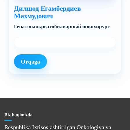
Дилшод Егамбердиев
Махмудович
Гепатопанкреатобилиарный онкохирург
Orqaga
Biz haqimizda
Respublika Ixtisoslashtirilgan Onkologiya va