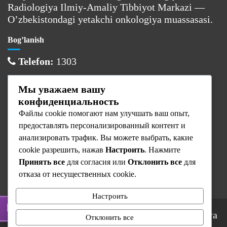
Radiologiya Ilmiy-Amaliy Tibbiyot Markazi —
O’zbekistondagi yetakchi onkologiya muassasasi.
Bog’lanish
Telefon:
1303
Email:
info@cancercenter.uz
Мы уважаем вашу
Manzil:
Toshkent sh., Olmazor tumani
конфиденциальность
Файлы cookie помогают нам улучшать ваш опыт,
Ish vaqti
предоставлять персонализированный контент и
Dushanba:
08:00 — 17:00
анализировать трафик. Вы можете выбрать, какие
cookie разрешить, нажав
Настроить
. Нажмите
Sesh — Juma:
08:00 — 16:00
Принять все
для согласия или
Отклонить все
для
Shanba — Yaksh:
Dam olish
отказа от несущественных cookie.
Настроить
© 2025 Respublika Ixtisoslashtirilgan Onkologiya
Отклонить все
va Radiologiya Ilmiy-Amaliy Tibbiyot Markazi.