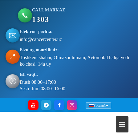
CALL MARKAZ
📞
1303
Elektron pochta:
✉️
info@cancercenter.uz
Bizning manzilimiz:
📍
Toshkent shahar, Olmazor tumani, Avtomobil halqa yo'li
ko'chasi, 14a uy
Ish vaqti:
🕐
Dush 08:00–17:00
Sesh–Jum 08:00–16:00
Skip
Русский
to
content