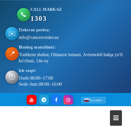
CALL MARKAZ
📞
1303
Elektron pochta:
✉️
info@cancercenter.uz
Bizning manzilimiz:
📍
Toshkent shahar, Olmazor tumani, Avtomobil halqa yo'li
ko'chasi, 14a uy
Ish vaqti:
🕐
Dush 08:00–17:00
Sesh–Jum 08:00–16:00
Skip
Русский
to
content