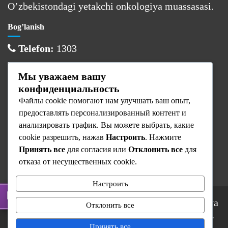
O’zbekistondagi yetakchi onkologiya muassasasi.
Bog’lanish
Telefon:
1303
Email:
info@cancercenter.uz
Мы уважаем вашу
Manzil:
Toshkent sh., Olmazor tumani
конфиденциальность
Файлы cookie помогают нам улучшать ваш опыт,
Ish vaqti
предоставлять персонализированный контент и
Dushanba:
08:00 — 17:00
анализировать трафик. Вы можете выбрать, какие
cookie разрешить, нажав
Настроить
. Нажмите
Sesh — Juma:
08:00 — 16:00
Принять все
для согласия или
Отклонить все
для
Shanba — Yaksh:
Dam olish
отказа от несущественных cookie.
Настроить
© 2025 Respublika Ixtisoslashtirilgan Onkologiya
Отклонить все
va Radiologiya Ilmiy-Amaliy Tibbiyot Markazi.
Barcha huquqlar himoyalangan.
Принять все