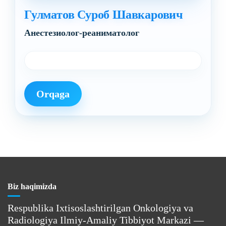
Гулматов Суроб Шавкарович
Анестезиолог-реаниматолог
Orqaga
Biz haqimizda
Respublika Ixtisoslashtirilgan Onkologiya va
Radiologiya Ilmiy-Amaliy Tibbiyot Markazi —