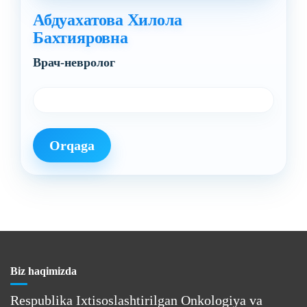
Абдуахатова Хилола
Бахтияровна
Врач-невролог
Orqaga
Biz haqimizda
Respublika Ixtisoslashtirilgan Onkologiya va