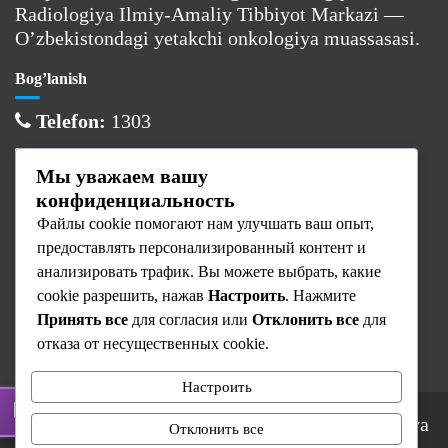
Radiologiya Ilmiy-Amaliy Tibbiyot Markazi —
O’zbekistondagi yetakchi onkologiya muassasasi.
Bog’lanish
Telefon:
1303
Email:
info@cancercenter.uz
Мы уважаем вашу
Manzil:
Toshkent sh., Olmazor tumani
конфиденциальность
Файлы cookie помогают нам улучшать ваш опыт,
Ish vaqti
предоставлять персонализированный контент и
Dushanba:
08:00 — 17:00
анализировать трафик. Вы можете выбрать, какие
cookie разрешить, нажав
Настроить
. Нажмите
Sesh — Juma:
08:00 — 16:00
Принять все
для согласия или
Отклонить все
для
Shanba — Yaksh:
Dam olish
отказа от несущественных cookie.
Настроить
© 2025 Respublika Ixtisoslashtirilgan Onkologiya
Отклонить все
va Radiologiya Ilmiy-Amaliy Tibbiyot Markazi.