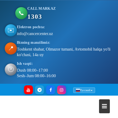
CALL MARKAZ
📞
1303
Elektron pochta:
✉️
info@cancercenter.uz
Bizning manzilimiz:
📍
Toshkent shahar, Olmazor tumani, Avtomobil halqa yo'li
ko'chasi, 14a uy
Ish vaqti:
🕐
Dush 08:00–17:00
Sesh–Jum 08:00–16:00
Skip
Русский
to
content