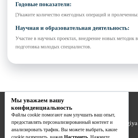
Годовые показатели:
[Укажите количество ежегодных операций и пролеченных
Научная и образовательная деятельность:
Участие в научных проектах, внедрение новых методик в
подготовка молодых специалистов.
Мы уважаем вашу
конфиденциальность
Biz haqimizda
Файлы cookie помогают нам улучшать ваш опыт,
предоставлять персонализированный контент и
Respublika Ixtisoslashtirilgan Onkologiya
анализировать трафик. Вы можете выбрать, какие
va Radiologiya Ilmiy-Amaliy Tibbiyot
cookie разрешить, нажав
Markazi — O’zbekistondagi yetakchi
Настроить
. Нажмите