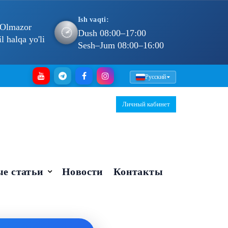
Ish vaqti:
 Olmazor
🕐
Dush 08:00–17:00
 halqa yo'li
Sesh–Jum 08:00–16:00
Русский
Личный кабинет
е статьи
Новости
Контакты