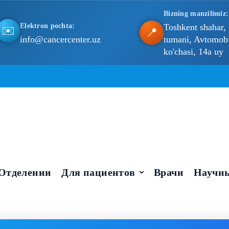
Bizning manzilimiz:
Elektron pochta:
Toshkent shahar,
📍
✉️
info@cancercenter.uz
tumani, Avtomobil
ko'chasi, 14a uy
Отделении
Для пациентов
Врачи
Научны