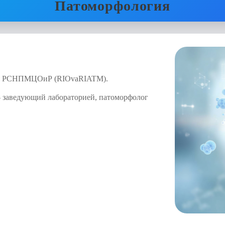
Патоморфология
ия РСНПМЦОиР (RIOvaRIATM).
заведующий лабораторией, патоморфолог