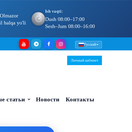
Ish vaqti:
 Olmazor
🕐
Dush 08:00–17:00
 halqa yo'li
Sesh–Jum 08:00–16:00
Русский
Личный кабинет
е статьи
Новости
Контакты