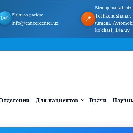
Bizning manzilimiz:
Elektron pochta:
Toshkent shahar,
📍
✉️
info@cancercenter.uz
tumani, Avtomobil
ko'chasi, 14a uy
Отделении
Для пациентов
Врачи
Научны