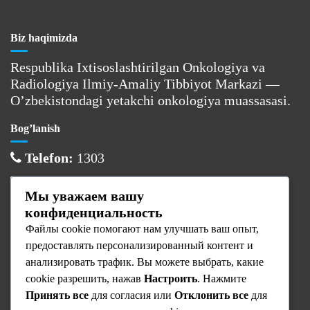
Biz haqimizda
Respublika Ixtisoslashtirilgan Onkologiya va
Radiologiya Ilmiy-Amaliy Tibbiyot Markazi —
O’zbekistondagi yetakchi onkologiya muassasasi.
Bog’lanish
Telefon:
1303
Email:
info@cancercenter.uz
Мы уважаем вашу
Manzil:
Toshkent sh., Olmazor tumani
конфиденциальность
Файлы cookie помогают нам улучшать ваш опыт,
Ish vaqti
предоставлять персонализированный контент и
Dushanba:
08:00 — 17:00
анализировать трафик. Вы можете выбрать, какие
cookie разрешить, нажав
Настроить
. Нажмите
Sesh — Juma:
08:00 — 16:00
Принять все
для согласия или
Отклонить все
для
Shanba — Yaksh:
Dam olish