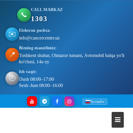
CALL MARKAZ
📞
1303
Elektron pochta:
✉️
info@cancercenter.uz
Bizning manzilimiz:
📍
Toshkent shahar, Olmazor tumani, Avtomobil halqa yo'li
ko'chasi, 14a uy
Ish vaqti:
🕐
Dush 08:00–17:00
Sesh–Jum 08:00–16:00
Skip
Русский
to
content