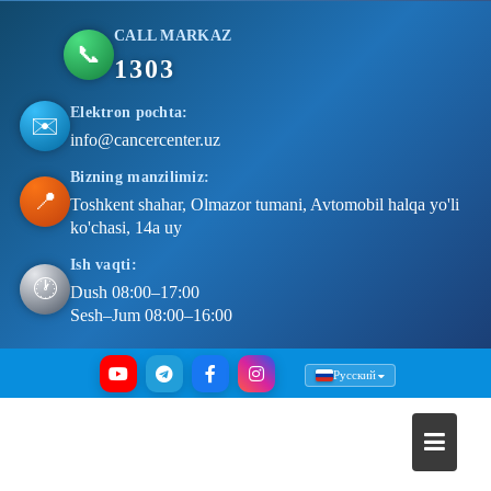
CALL MARKAZ
📞
1303
Elektron pochta:
✉️
info@cancercenter.uz
Bizning manzilimiz:
📍
Toshkent shahar, Olmazor tumani, Avtomobil halqa yo'li
ko'chasi, 14a uy
Ish vaqti:
🕐
Dush 08:00–17:00
Sesh–Jum 08:00–16:00
Skip
Русский
to
content