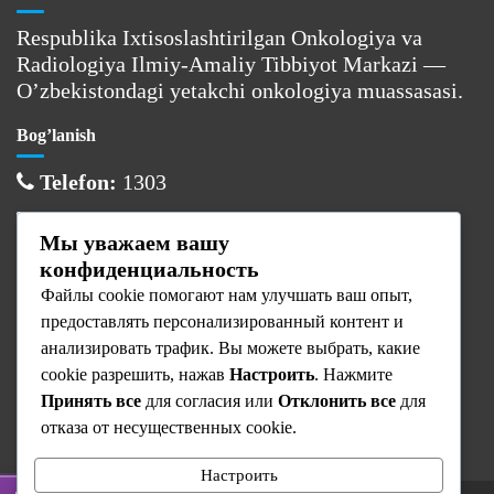
Respublika Ixtisoslashtirilgan Onkologiya va
Radiologiya Ilmiy-Amaliy Tibbiyot Markazi —
O’zbekistondagi yetakchi onkologiya muassasasi.
Bog’lanish
Telefon:
1303
Email:
info@cancercenter.uz
Мы уважаем вашу
Manzil:
Toshkent sh., Olmazor tumani
конфиденциальность
Файлы cookie помогают нам улучшать ваш опыт,
Ish vaqti
предоставлять персонализированный контент и
Dushanba:
08:00 — 17:00
анализировать трафик. Вы можете выбрать, какие
cookie разрешить, нажав
Настроить
. Нажмите
Sesh — Juma:
08:00 — 16:00
Принять все
для согласия или
Отклонить все
для
Shanba — Yaksh:
Dam olish
отказа от несущественных cookie.
Настроить