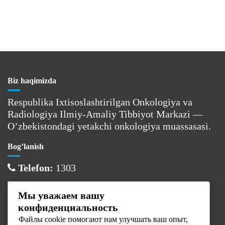
Biz haqimizda
Respublika Ixtisoslashtirilgan Onkologiya va
Radiologiya Ilmiy-Amaliy Tibbiyot Markazi —
O’zbekistondagi yetakchi onkologiya muassasasi.
Bog’lanish
Telefon:
1303
Email:
info@cancercenter.uz
Мы уважаем вашу
Manzil:
Toshkent sh., Olmazor tumani
конфиденциальность
Файлы cookie помогают нам улучшать ваш опыт,
Ish vaqti