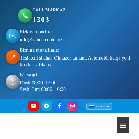
CALL MARKAZ
📞
1303
Elektron pochta:
✉️
info@cancercenter.uz
Bizning manzilimiz:
📍
Toshkent shahar, Olmazor tumani, Avtomobil halqa yo'li
ko'chasi, 14a uy
Ish vaqti:
🕐
Dush 08:00–17:00
Sesh–Jum 08:00–16:00
Skip
Русский
to
content