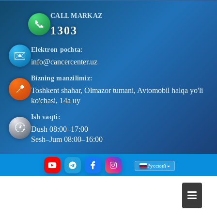
CALL MARKAZ
📞
1303
Elektron pochta:
✉️
info@cancercenter.uz
Bizning manzilimiz:
📍
Toshkent shahar, Olmazor tumani, Avtomobil halqa yo'li
ko'chasi, 14a uy
Ish vaqti:
🕐
Dush 08:00–17:00
Sesh–Jum 08:00–16:00
Skip
Русский
to
content