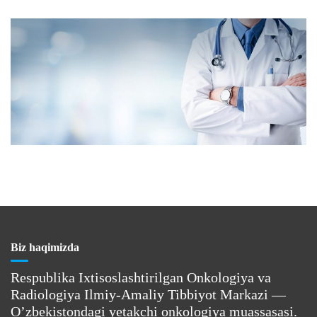
Biz haqimizda
Respublika Ixtisoslashtirilgan Onkologiya va
Radiologiya Ilmiy-Amaliy Tibbiyot Markazi —
O’zbekistondagi yetakchi onkologiya muassasasi.