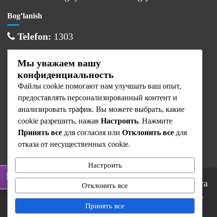
Bog’lanish
Telefon:
1303
Email:
info@cancercenter.uz
Мы уважаем вашу
Manzil:
Toshkent sh., Olmazor tumani
конфиденциальность
Файлы cookie помогают нам улучшать ваш опыт,
Ish vaqti
предоставлять персонализированный контент и
Dushanba:
08:00 — 17:00
анализировать трафик. Вы можете выбрать, какие
cookie разрешить, нажав
Настроить
. Нажмите
Sesh — Juma:
08:00 — 16:00
Принять все
для согласия или
Отклонить все
для
Shanba — Yaksh:
Dam olish
отказа от несущественных cookie.
Настроить
© 2025 Respublika Ixtisoslashtirilgan Onkologiya
Отклонить все
va Radiologiya Ilmiy-Amaliy Tibbiyot Markazi.
Barcha huquqlar himoyalangan.
Принять все