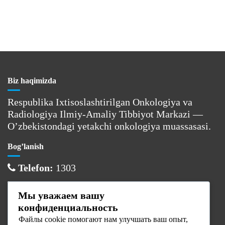
Biz haqimizda
Respublika Ixtisoslashtirilgan Onkologiya va
Radiologiya Ilmiy-Amaliy Tibbiyot Markazi —
O’zbekistondagi yetakchi onkologiya muassasasi.
Bog’lanish
Telefon:
1303
Email:
info@cancercenter.uz
Мы уважаем вашу
Manzil:
Toshkent sh., Olmazor tumani
конфиденциальность
Файлы cookie помогают нам улучшать ваш опыт,
Ish vaqti