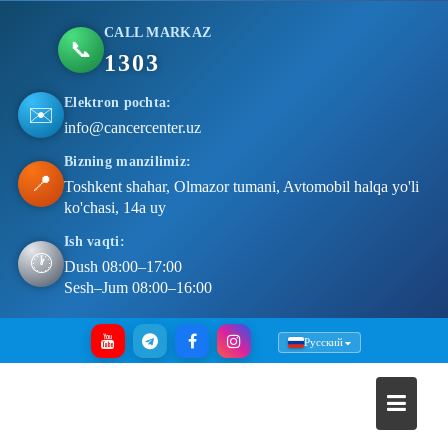
CALL MARKAZ
📞
1303
Elektron pochta:
✉️
info@cancercenter.uz
Bizning manzilimiz:
📍
Toshkent shahar, Olmazor tumani, Avtomobil halqa yo'li
ko'chasi, 14a uy
Ish vaqti:
🕐
Dush 08:00–17:00
Sesh–Jum 08:00–16:00
Skip
Русский
to
content