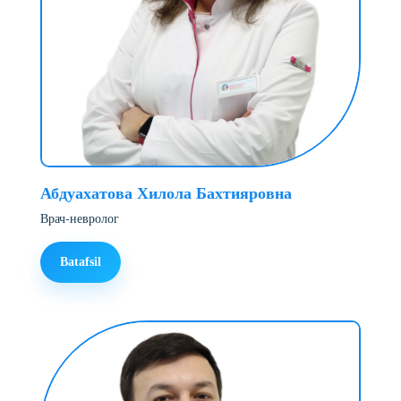
Абдуахатова Хилола Бахтияровна
Врач-невролог
Batafsil