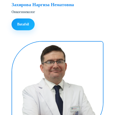
Захирова Наргиза Нематовна
Oнкогинеколог
Batafsil