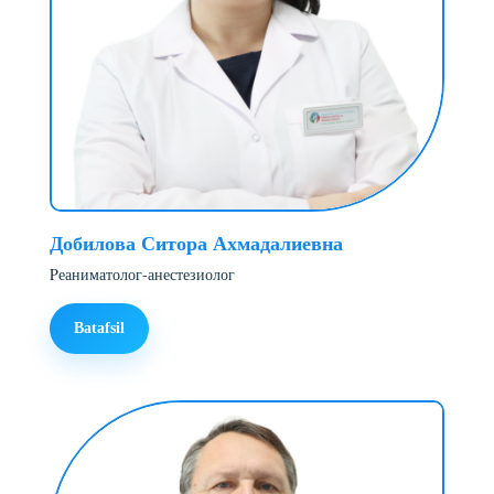
Добилова Ситора Ахмадалиевна
Pеаниматолог-анестезиолог
Batafsil