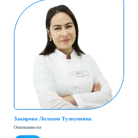
Закирова Лолахон Тулкуновна
Онкомаммолог