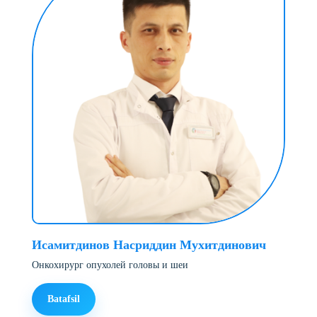
Исамитдинов Насриддин Мухитдинович
Онкохирург опухолей головы и шеи
Batafsil