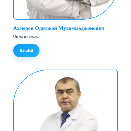
Ахмедов Одилжон Мухаммаджонович
Oнкогинеколог
Batafsil