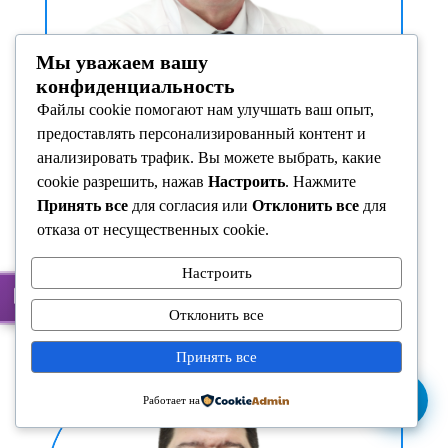
Мы уважаем вашу
конфиденциальность
Файлы cookie помогают нам улучшать ваш опыт,
предоставлять персонализированный контент и
анализировать трафик. Вы можете выбрать, какие
cookie разрешить, нажав
Настроить
. Нажмите
Принять все
для согласия или
Отклонить все
для
Камышов Сергей Викторович
отказа от несущественных cookie.
Xимиотерапевт
Настроить
Batafsil
Отклонить все
Принять все
Работает на