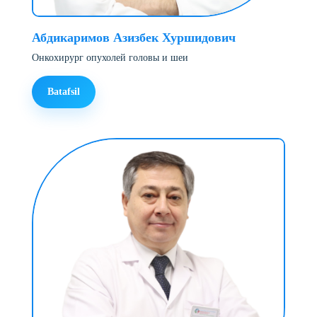
Абдикаримов Азизбек Хуршидович
Онкохирург опухолей головы и шеи
Batafsil