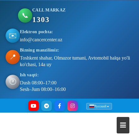
CALL MARKAZ
📞
1303
Elektron pochta:
✉️
info@cancercenter.uz
Bizning manzilimiz:
📍
Toshkent shahar, Olmazor tumani, Avtomobil halqa yo'li
ko'chasi, 14a uy
Ish vaqti:
🕐
Dush 08:00–17:00
Sesh–Jum 08:00–16:00
Skip
Русский
to
content