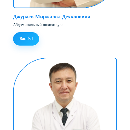
Джураев Миржалол Дехконович
Абдоминальный онкохирург
Batafsil