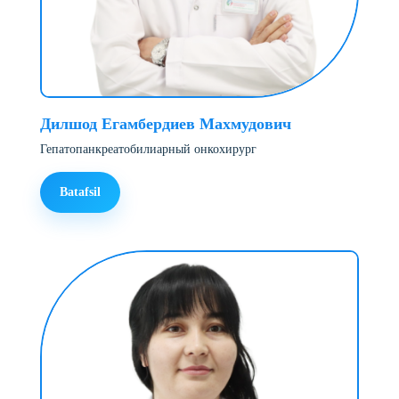
Дилшод Егамбердиев Махмудович
Гепатопанкреатобилиарный онкохирург
Batafsil