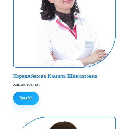
Израилбекова Камила Шавкатовна
Xимиотерапевт
Batafsil