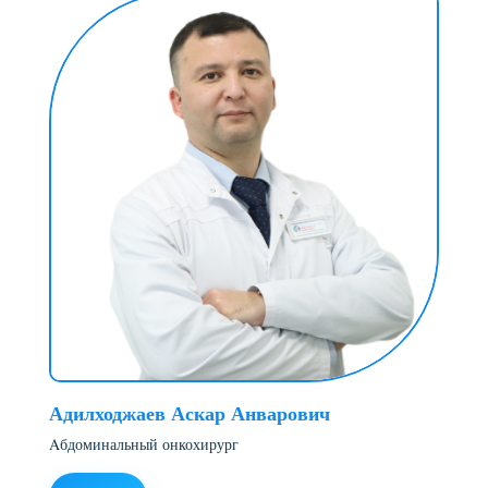
Адилходжаев Аскар Анварович
Aбдоминальный онкохирург