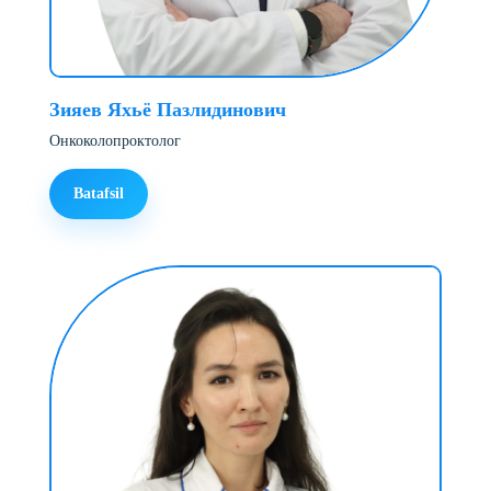
Зияев Яхьё Пазлидинович
Онкоколопроктолог
Batafsil