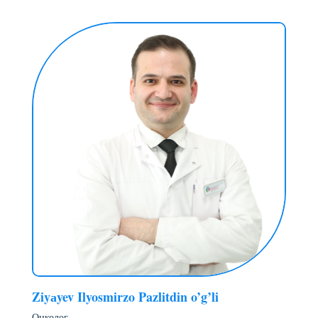
Ziyаyev Ilyosmirzo Pazlitdin o’g’li
Онколог