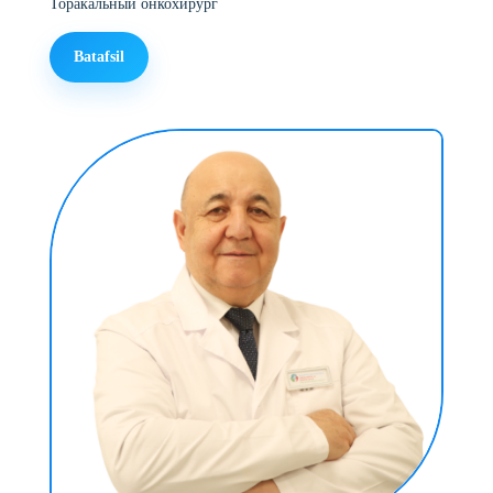
Торакальный онкохирург
Batafsil