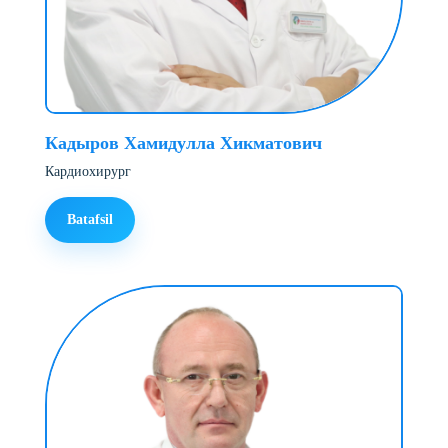
Кадыров Хамидулла Хикматович
Кардиохирург
Batafsil